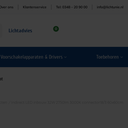
Over ons
Klantenservice
Tel: 0348 – 20 90 00
info@lichtunie.nl
0
Lichtadvies
Voorschakelapparaten & Drivers
Toebehoren
at
cten
/
Indirect LED inbouw 32W 2750lm 3000K connector18/3 60x60cm