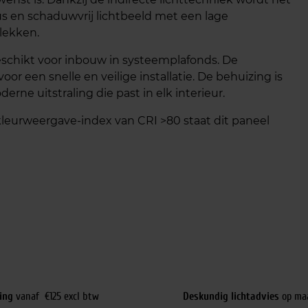
ffuus en schaduwvrij lichtbeeld met een lage
lekken.
schikt voor inbouw in systeemplafonds. De
oor een snelle en veilige installatie. De behuizing is
rne uitstraling die past in elk interieur.
leurweergave-index van CRI >80 staat dit paneel
ing
vanaf €125 excl btw
Deskundig lichtadvies
op ma