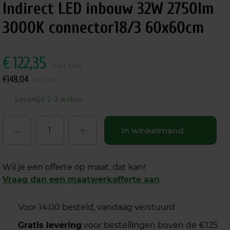
Indirect LED inbouw 32W 2750lm
3000K connector18/3 60x60cm
€
122,35
excl. btw
€
148,04
incl.btw
Levertijd 2-3 weken
-
+
In winkelmand
Wil je een offerte op maat, dat kan!
Vraag dan een maatwerkofferte aan
Voor 14:00 besteld, vandaag verstuurd
Gratis levering
voor bestellingen boven de €125