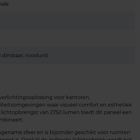
male
i dimbaar, noodunit
erlichtingsoplossing voor kantoren,
liteitsomgevingen waar visueel comfort en esthetiek
 lichtopbrengst van 2750 lumen biedt dit paneel een
ombineert.
ngename sfeer en is bijzonder geschikt voor ruimten
nst is. Dankzij de indirecte lichttechniek wordt het