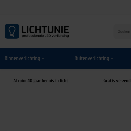
S
k
i
p
t
o
Binnenverlichting
Buitenverlichting
c
o
n
t
Al ruim
40 jaar kennis in licht
Gratis verzend
e
n
t