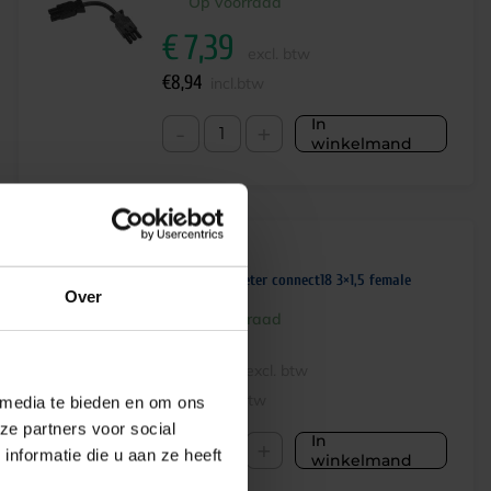
Op voorraad
€
7,39
excl. btw
€
8,94
incl.btw
In
-
+
winkelmand
Netsnoer 2 meter connect18 3×1,5 female
Over
Op voorraad
€
6,61
excl. btw
€
8,00
incl.btw
 media te bieden en om ons
ze partners voor social
In
-
+
nformatie die u aan ze heeft
winkelmand