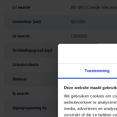
Cri waarde
80-89 | Goede kleurw
Levensduur (uur)
50.000
Lb waarde
L90B50
Verblindingsgraad (ugr)
<19 | Voor kantoren
Lichtdistributie
Symmetrisch
Toestemming
Dimbaar
Niet dimbaar
Deze website maakt gebruik
Ip waarde
IP20
We gebruiken cookies om cont
websiteverkeer te analyseren
Ingangsspanning (v)
220-240
media, adverteren en analys
verstrekt of die ze hebben v