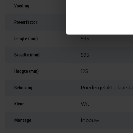
Voeding
Driver inbegrepen
Powerfactor
>0.90
Lengte (mm)
595
Breedte (mm)
595
Hoogte (mm)
125
Behuizing
Poedergelakt plaatsta
Kleur
Wit
Montage
Inbouw