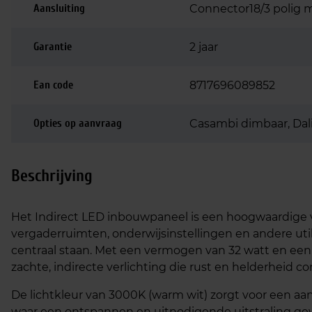
Aansluiting
Connector18/3 polig 
Garantie
2 jaar
Ean code
8717696089852
Opties op aanvraag
Casambi dimbaar, Dal
Beschrijving
Het Indirect LED inbouwpaneel is een hoogwaardige v
vergaderruimten, onderwijsinstellingen en andere uti
centraal staan. Met een vermogen van 32 watt en een
zachte, indirecte verlichting die rust en helderheid c
De lichtkleur van 3000K (warm wit) zorgt voor een aa
waar een ontspannen en uitnodigende uitstraling gewe