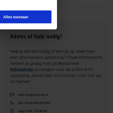
Alles toestaan
Advies of hulp nodig?
Heb je advies nodig of ben je op zoek naar
een alternatieve oplossing? Onze lichtexperts
helpen je graag met professioneel
lichtadvies
en zorgen voor de juiste licht
oplossing. Aarzel niet om contact met ons op
te nemen.
Mail
info@lichtunie.nl
Bel
+31(0)348 209 000
App
0348 – 20 90 00