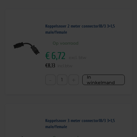
Koppelsnoer 2 meter connector18/3 3×1,5
male/female
Op voorraad
€
6,72
excl. btw
€
8,13
incl.btw
In
-
+
winkelmand
Koppelsnoer 3 meter connector18/3 3×1,5
male/female