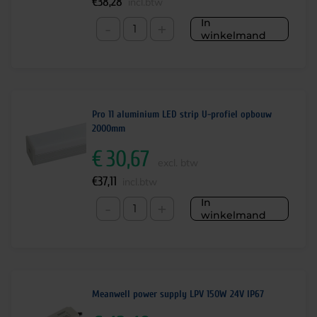
€
38,28
incl.btw
In
-
+
winkelmand
Pro 11 aluminium LED strip U-profiel opbouw
2000mm
€
30,67
excl. btw
€
37,11
incl.btw
In
-
+
winkelmand
Meanwell power supply LPV 150W 24V IP67