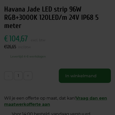
Havana Jade LED strip 96W
RGB+3000K 120LED/m 24V IP68 5
meter
€
104,67
excl. btw
€
126,65
incl.btw
Levertijd 4-6 werkdagen
-
+
In winkelmand
Wil je een offerte op maat, dat kan!
Vraag dan een
maatwerkofferte aan
Voor 14:00 besteld, vandaag verstuurd