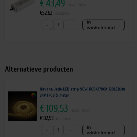
€
43,49
excl. btw
€
52,62
incl.btw
In
-
+
winkelmand
Alternatieve producten
Havana Jade LED strip 96W RGB+2700K 120LED/m
24V IP68 5 meter
€
109,53
excl. btw
€
132,53
incl.btw
In
-
+
winkelmand