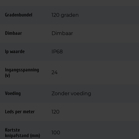
Gradenbundel
120 graden
Dimbaar
Dimbaar
Ip waarde
IP68
Ingangsspanning
24
(v)
Voeding
Zonder voeding
Leds per meter
120
Kortste
100
knipafstand (mm)