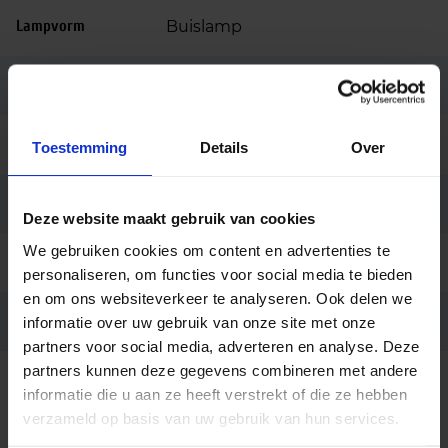
Lampvorm
Buislamp
Lampafwerking
Helder
Dimbaar
Niet dimbaar
Toestemming
Details
Over
Merk
Philips
Deze website maakt gebruik van cookies
We gebruiken cookies om content en advertenties te
Code
17989015
personaliseren, om functies voor social media te bieden
en om ons websiteverkeer te analyseren. Ook delen we
Ean code
8711500179890
informatie over uw gebruik van onze site met onze
partners voor social media, adverteren en analyse. Deze
partners kunnen deze gegevens combineren met andere
informatie die u aan ze heeft verstrekt of die ze hebben
verzameld op basis van uw gebruik van hun services.