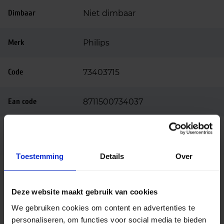
Dimbaar
Niet dimbaar
Merk
Philips
Code
73403715
Ean code
8711500734037
MASTER SDW-T 50W/825 PG12-1
Fabrikantnaam
1SL/12
Toestemming
Details
Over
Beschrijving
Deze website maakt gebruik van cookies
De Philips SDW-T heeft een extra goede
We gebruiken cookies om content en advertenties te
kleurweergave op warme kleuren (bv rood, goud).
personaliseren, om functies voor social media te bieden
Deze warme kleuren zorgen ervoor dat men meer