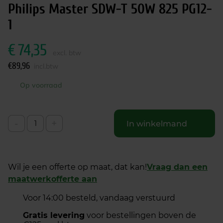
Philips Master SDW-T 50W 825 PG12-
1
€
74,35
excl. btw
€
89,96
incl.btw
Op voorraad
-
+
In winkelmand
Wil je een offerte op maat, dat kan!
Vraag dan een
maatwerkofferte aan
Voor 14:00 besteld, vandaag verstuurd
Gratis levering
voor bestellingen boven de