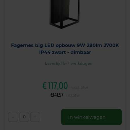
Fagernes big LED opbouw 9W 280lm 2700K
IP44 zwart - dimbaar
Levertijd 5-7 werkdagen
€
117,00
excl. btw
€
141,57
incl.btw
-
+
In winkelwagen