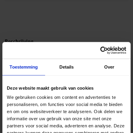
Beschrijving
Fagernes LED opbouw
Toestemming
Details
Over
Ben jij op zoek naar een armatuur voor jouw tuin,
buitenterrein of gevel? Dan is de Fagernes LED
opbouw echt iets voor jou. Met een hoge efficiëntie
Deze website maakt gebruik van cookies
(>30 Lm/W) en lage lichtterugval (L90B10) zijn dit
ideale vervangers voor traditionele halogeen of
We gebruiken cookies om content en advertenties te
hogedruk-natrium wandlampen.
personaliseren, om functies voor social media te bieden
en om ons websiteverkeer te analyseren. Ook delen we
Deze armaturen zijn in de volgende afmetingen te
informatie over uw gebruik van onze site met onze
verkrijgen:
partners voor social media, adverteren en analyse. Deze
partners kunnen deze gegevens combineren met andere