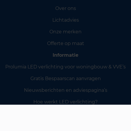
Over ons
Lichtadvies
Onze merken
Offerte op maat
Informatie
Prolumia LED verlichting voor woningbouw & VVE’s
Gratis Bespaarscan aanvragen
Nieuwsberichten en adviespagina’s
Hoe werkt LED verlichting?