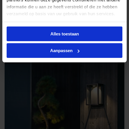
224 x 160 x 100
informatie die u aan ze heeft verstrekt of die ze hebben
280 x 200 x 125
verzameld op basis van uw gebruik van hun services.
Ben jij op zoek naar een waterdicht (IP44)
armatuur met lange levensduur (>50.000
Alles toestaan
branduren) en een lage lichtterugval (L90B10)? Kies
dan voor de Fagernes LED opbouw.
Aanpassen