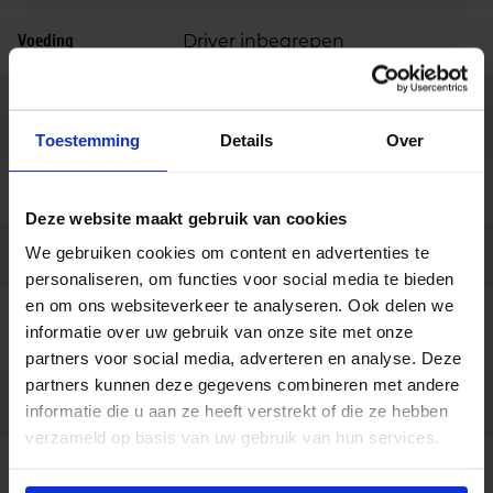
Voeding
Driver inbegrepen
Kleur consistentie
<3 SDCM
(SDCM)
Toestemming
Details
Over
Hoogte (mm)
115
Deze website maakt gebruik van cookies
We gebruiken cookies om content en advertenties te
Diameter (mm)
340
personaliseren, om functies voor social media te bieden
en om ons websiteverkeer te analyseren. Ook delen we
Bedrijfstemperatu
-20 tot +25
informatie over uw gebruik van onze site met onze
ur
partners voor social media, adverteren en analyse. Deze
partners kunnen deze gegevens combineren met andere
Kleur
Wit
informatie die u aan ze heeft verstrekt of die ze hebben
verzameld op basis van uw gebruik van hun services.
Montage
Opbouw