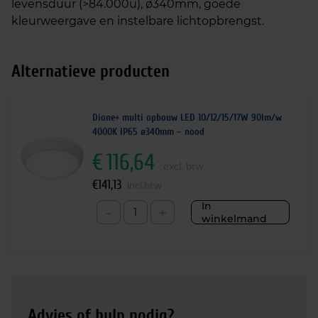
levensduur (>84.000u), ø340mm, goede
kleurweergave en instelbare lichtopbrengst.
Alternatieve producten
Dione+ multi opbouw LED 10/12/15/17W 90lm/w
4000K IP65 ø340mm – nood
€
116,64
excl. btw
€
141,13
incl.btw
In
-
+
winkelmand
Advies of hulp nodig?