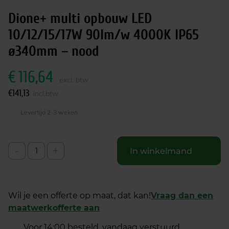
Dione+ multi opbouw LED
10/12/15/17W 90lm/w 4000K IP65
ø340mm – nood
€
116,64
excl. btw
€
141,13
incl.btw
Levertijd 2-3 weken
-
+
In winkelmand
Wil je een offerte op maat, dat kan!
Vraag dan een
maatwerkofferte aan
Voor 14:00 besteld, vandaag verstuurd