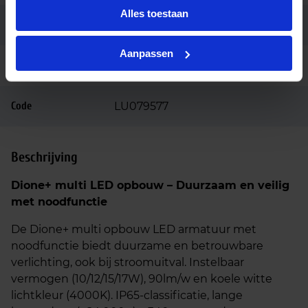
Alles toestaan
Aansluiting
Insteekconnector
Aanpassen
Garantie
5 jaar
Code
LU079577
Beschrijving
Dione+ multi LED opbouw – Duurzaam en veilig
met noodfunctie
De Dione+ multi opbouw LED armatuur met
noodfunctie biedt duurzame en betrouwbare
verlichting, ook bij stroomuitval. Instelbaar
vermogen (10/12/15/17W), 90lm/w en koele witte
lichtkleur (4000K). IP65-classificatie, lange