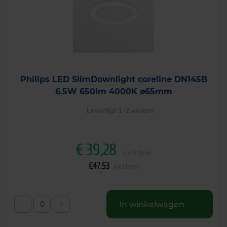
Philips LED SlimDownlight coreline DN145B
6.5W 650lm 4000K ø65mm
Levertijd 1-2 weken
€
39,28
excl. btw
€
47,53
incl.btw
-
+
In winkelwagen