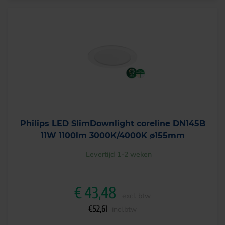
Philips LED SlimDownlight coreline DN145B
11W 1100lm 3000K/4000K ø155mm
Levertijd 1-2 weken
€
43,48
excl. btw
€
52,61
incl.btw