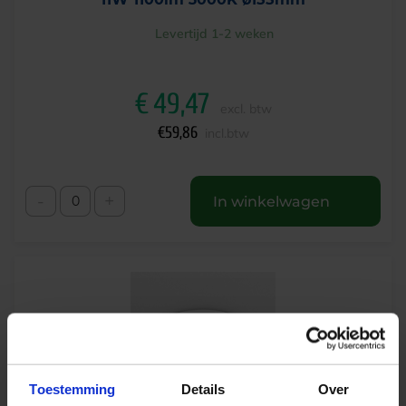
Levertijd 1-2 weken
€
49,47
excl. btw
€
59,86
incl.btw
-
+
In winkelwagen
Toestemming
Details
Over