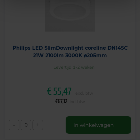
Philips LED SlimDownlight coreline DN145C
21W 2100lm 3000K ø205mm
Levertijd 1-2 weken
€
55,47
excl. btw
€
67,12
incl.btw
-
+
In winkelwagen