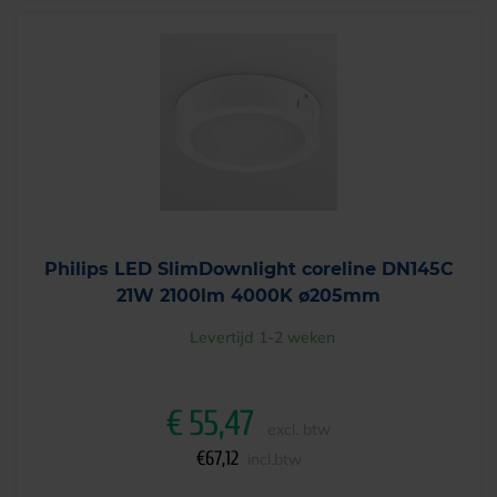
Philips LED SlimDownlight coreline DN145C
21W 2100lm 4000K ø205mm
Levertijd 1-2 weken
€
55,47
excl. btw
€
67,12
incl.btw