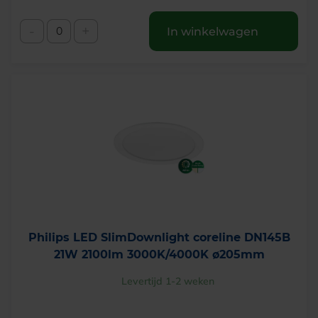
-
+
In winkelwagen
Philips LED SlimDownlight coreline DN145B
21W 2100lm 3000K/4000K ø205mm
Levertijd 1-2 weken