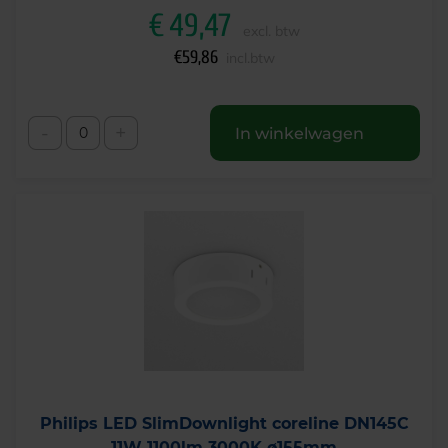
€
49,47
excl. btw
€
59,86
incl.btw
-
+
In winkelwagen
Philips LED SlimDownlight coreline DN145C
11W 1100lm 3000K ø155mm