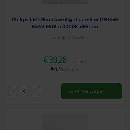
Philips LED SlimDownlight coreline DN145B
6.5W 650lm 3000K ø65mm
Levertijd 1-2 weken
€
39,28
excl. btw
€
47,53
incl.btw
-
+
In winkelwagen