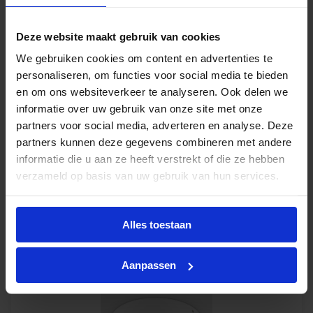
Deze website maakt gebruik van cookies
Philips LED SlimDownlight coreline DN145C
We gebruiken cookies om content en advertenties te
11W 1100lm 4000K ø155mm
personaliseren, om functies voor social media te bieden
Levertijd 1-2 weken
en om ons websiteverkeer te analyseren. Ook delen we
informatie over uw gebruik van onze site met onze
partners voor social media, adverteren en analyse. Deze
€
49,47
partners kunnen deze gegevens combineren met andere
excl. btw
informatie die u aan ze heeft verstrekt of die ze hebben
€
59,86
incl.btw
verzameld op basis van uw gebruik van hun services.
-
+
In winkelwagen
Alles toestaan
Aanpassen