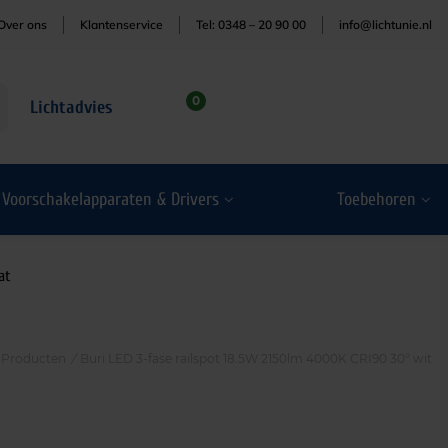
Over ons
Klantenservice
Tel: 0348 – 20 90 00
info@lichtunie.nl
0
Lichtadvies
Voorschakelapparaten & Drivers
Toebehoren
at
Producten
/
Buri LED 3-fase railspot 18.5W 2150lm 4000K CRI90 30° wit