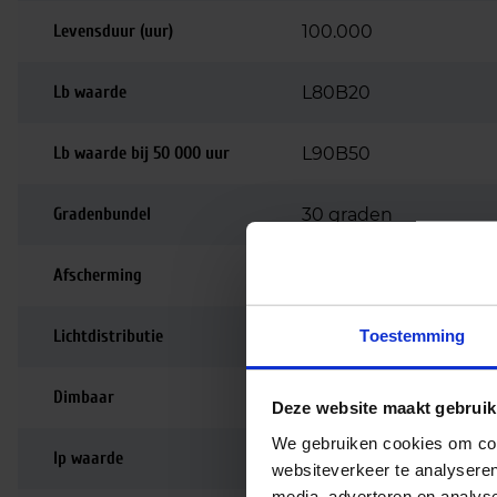
Levensduur (uur)
100.000
Lb waarde
L80B20
Lb waarde bij 50 000 uur
L90B50
Gradenbundel
30 graden
Afscherming
Aluminium spiegelref
Toestemming
Lichtdistributie
Symmetrisch
Dimbaar
Niet dimbaar
Deze website maakt gebruik
We gebruiken cookies om cont
Ip waarde
IP20
websiteverkeer te analyseren
media, adverteren en analys