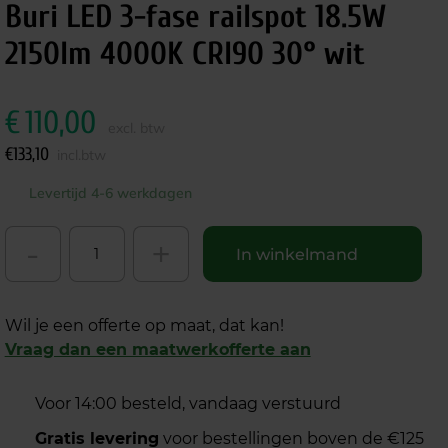
Buri LED 3-fase railspot 18.5W
2150lm 4000K CRI90 30° wit
€
110,00
excl. btw
€
133,10
incl.btw
Levertijd 4-6 werkdagen
-
+
In winkelmand
Wil je een offerte op maat, dat kan!
Vraag dan een maatwerkofferte aan
Voor 14:00 besteld, vandaag verstuurd
Gratis levering
voor bestellingen boven de €125