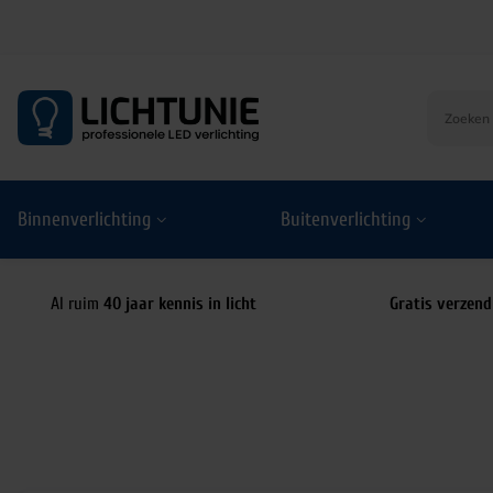
S
k
i
p
t
o
Binnenverlichting
Buitenverlichting
c
o
n
t
Al ruim
40 jaar kennis in licht
Gratis verzend
e
n
t