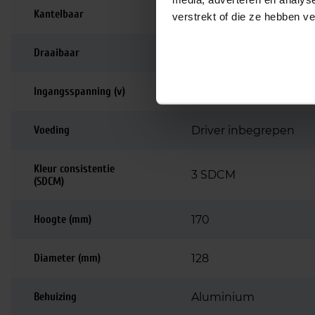
Kantelbaar
90 graden
verstrekt of die ze hebben v
Draaibaar
350 graden
Ingangsspanning (v)
220-240
Voeding
Driver inbegrepen
Kleur consistentie
3 SDCM
(SDCM)
Hoogte (mm)
170
Diameter (mm)
128
Behuizing
Aluminium