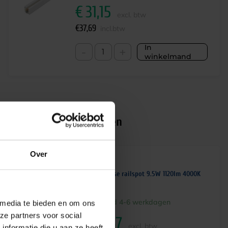
€
31,15
excl. btw
€
37,69
incl.btw
In
-
+
winkelmand
Alternatieve producten
Over
Buri LED 3-fase railspot 9.5W 1120lm 4000K
CRI90 30° wit
Levertijd 4-6 werkdagen
 media te bieden en om ons
ze partners voor social
€
106,67
excl. btw
nformatie die u aan ze heeft