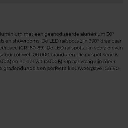
g aluminium met een geanodiseerde aluminium 30°
kels en showrooms. De LED railspots zijn 350° draaibaar
rgave (CRI 80-89). De LED railspots zijn voorzien van
ur tot wel 100.000 branduren. De railspot serie is
000K) en helder wit (4000K). Op aanvraag zijn meer
ere gradendundels en perfecte kleurweergave (CRI90-