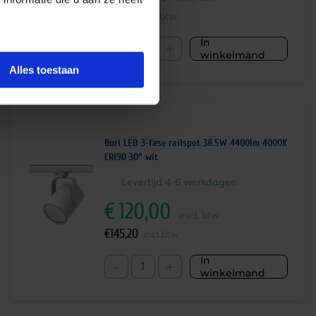
€
129,07
incl.btw
In
-
+
winkelmand
Alles toestaan
Buri LED 3-fase railspot 38.5W 4400lm 4000K
CRI90 30° wit
Levertijd 4-6 werkdagen
€
120,00
excl. btw
€
145,20
incl.btw
In
-
+
winkelmand