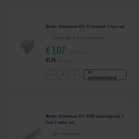
Nordic Aluminium XTS 41 eindstuk 3-fase wit
Levertijd 4-6 werkdagen
€
1,07
excl. btw
€
1,29
incl.btw
In
-
+
winkelmand
Nordic Aluminium XTS 4200 spanningsrail 3-
fase 2 meter wit
Op voorraad