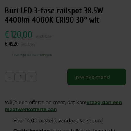
Buri LED 3-fase railspot 38.5W
4400lm 4000K CRI90 30° wit
€
120,00
excl. btw
€
145,20
incl.btw
Levertijd 4-6 werkdagen
-
+
In winkelmand
Wil je een offerte op maat, dat kan!
Vraag dan een
maatwerkofferte aan
Voor 14:00 besteld, vandaag verstuurd
Gratis levering
voor bestellingen boven de