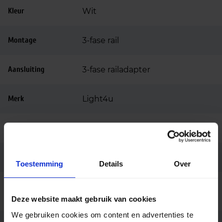
Kleur
Wit
Montage
3-fase rail
Aansluiting
3-fase railadapter
Merk
Light4u
Garantie
5 jaar
Code
LU040254
Toestemming
Details
Over
Buri 4400lm/940 38.5W 30°
Fabrikantnaam
white
Deze website maakt gebruik van cookies
We gebruiken cookies om content en advertenties te