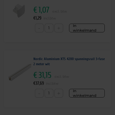
€
1,07
excl. btw
€
1,29
incl.btw
In
-
+
winkelmand
Nordic Aluminium XTS 4200 spanningsrail 3-fase
2 meter wit
€
31,15
excl. btw
€
37,69
incl.btw
In
-
+
winkelmand