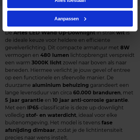
Alles toestaan
Aanpassen
Beschrijving
De
Artes LED Wand Up-Downlight
in strak
wit
is
de ideale keuze voor heldere en efficiënte
gevelverlichting. Dit compacte armatuur met
8W
vermogen en
480 lumen
lichtopbrengst verspreidt
een warm
3000K licht
zowel naar boven als naar
beneden. Hiermee verlicht je jouw gevel of entree
op een functionele en sfeervolle manier. De
duurzame
aluminium behuizing
garandeert een
lange levensduur van circa
60.000 branduren
, met
5 jaar garantie
en
10 jaar anti-corrosie garantie
.
Met een
IP65
-classificatie is deze up-downlight
volledig
stof- en waterdicht
, ideaal voor elke
buitenomgeving. Het model is tevens
fase
afsnijding dimbaar
, zodat je de lichtintensiteit
precies naar wens instelt.