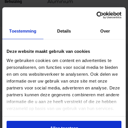
Behuizing
Aluminium
Kleur
Wit
Toestemming
Details
Over
Montage
Opbouw
Deze website maakt gebruik van cookies
Aansluiting
Insteekconnector
We gebruiken cookies om content en advertenties te
personaliseren, om functies voor social media te bieden
Merk
SG Lighting
en om ons websiteverkeer te analyseren. Ook delen we
informatie over uw gebruik van onze site met onze
Garantie
5 jaar (5 jaar anti corrosie)
partners voor social media, adverteren en analyse. Deze
partners kunnen deze gegevens combineren met andere
informatie die u aan ze heeft verstrekt of die ze hebben
Code
LU111701
verzameld op basis van uw gebruik van hun services.
Artes wit LED 3000K Fase
Fabrikantnaam
afsnijding