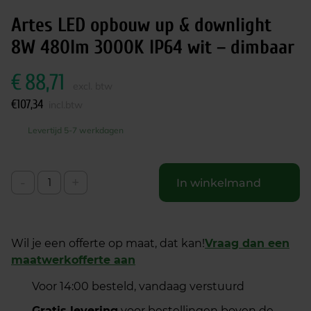
Artes LED opbouw up & downlight
8W 480lm 3000K IP64 wit – dimbaar
€
88,71
excl. btw
€
107,34
incl.btw
Levertijd 5-7 werkdagen
-
+
In winkelmand
Wil je een offerte op maat, dat kan!
Vraag dan een
maatwerkofferte aan
Voor 14:00 besteld, vandaag verstuurd
Gratis levering
voor bestellingen boven de