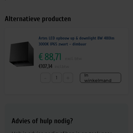
Alternatieve producten
Artes LED opbouw up & downlight 8W 480lm
3000K IP65 zwart – dimbaar
€
88,71
excl. btw
€
107,34
incl.btw
In
-
+
winkelmand
Advies of hulp nodig?