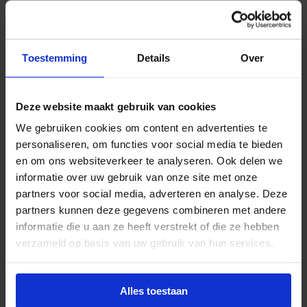
Weda HE LED Railspot 3-Fase 11W 1650lm 3000K
CRI90 65° Wit + Glare Ring
Deze Weda HE LED railspot biedt een bredere
Toestemming
Details
Over
lichtspreiding met een 65° lichthoek, ideaal voor
het verlichten van grotere oppervlakken. Met een
warm witte lichtkleur van 3000K, 11W vermogen en
Deze website maakt gebruik van cookies
1650 lumen lichtopbrengst, is deze spot perfect
We gebruiken cookies om content en advertenties te
voor algemene verlichting. De hoge CRI90 en de
personaliseren, om functies voor social media te bieden
glare ring zorgen voor een comfortabele en
en om ons websiteverkeer te analyseren. Ook delen we
natuurlijke lichtbeleving.
informatie over uw gebruik van onze site met onze
partners voor social media, adverteren en analyse. Deze
partners kunnen deze gegevens combineren met andere
informatie die u aan ze heeft verstrekt of die ze hebben
Advies of hulp nodig?
verzameld op basis van uw gebruik van hun services.
Heb je advies nodig of ben je op zoek naar
Alles toestaan
een alternatieve oplossing? Onze lichtexperts