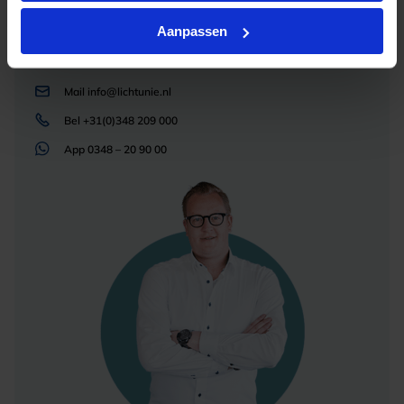
helpen je graag met professioneel
lichtadvies
en zorgen voor de juiste licht oplossing. Aarzel
Aanpassen
niet om contact met ons op te nemen.
Mail
info@lichtunie.nl
Bel
+31(0)348 209 000
App
0348 – 20 90 00