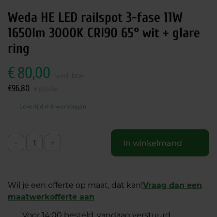
Weda HE LED railspot 3-fase 11W
1650lm 3000K CRI90 65° wit + glare
ring
€
80,00
excl. btw
€
96,80
incl.btw
Levertijd 4-6 werkdagen
-
+
In winkelmand
Wil je een offerte op maat, dat kan!
Vraag dan een
maatwerkofferte aan
Voor 14:00 besteld, vandaag verstuurd