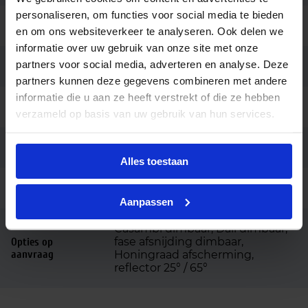
personaliseren, om functies voor social media te bieden
Montage
3-fase rail
en om ons websiteverkeer te analyseren. Ook delen we
informatie over uw gebruik van onze site met onze
partners voor social media, adverteren en analyse. Deze
Aansluiting
3-fase railadapter
partners kunnen deze gegevens combineren met andere
informatie die u aan ze heeft verstrekt of die ze hebben
Merk
Light4u
verzameld op basis van uw gebruik van hun services.
Garantie
5 jaar
Alles toestaan
Code
LU040481
Aanpassen
Casambi dimbaar, Dali dimbaar,
fase afsnijding dimbaar,
Opties op
aanvraag
Honingraad afscherming,
reflector 25° / 65°