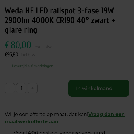
Weda HE LED railspot 3-fase 19W
2900lm 4000K CRI90 40° zwart +
glare ring
€
80,00
excl. btw
€
96,80
incl.btw
Levertijd 4-6 werkdagen
-
+
In winkelmand
Wil je een offerte op maat, dat kan!
Vraag dan een
maatwerkofferte aan
Voor 14:00 besteld, vandaag verstuurd