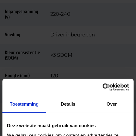
Ingangsspanning
220-240
(v)
Voeding
Driver inbegrepen
Kleur consistentie
<3 SDCM
(SDCM)
Hoogte (mm)
120
Diameter (mm)
80
Toestemming
Details
Over
Behuizing
Aluminium
Deze website maakt gebruik van cookies
Kleur
Zwart
We gebruiken cookies om content en advertenties te