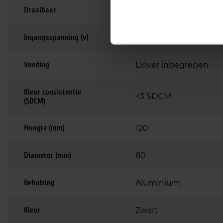
Draaibaar
90 graden
Ingangsspanning (v)
220-240
Voeding
Driver inbegrepen
Kleur consistentie
<3 SDCM
(SDCM)
Hoogte (mm)
120
Diameter (mm)
80
Behuizing
Aluminium
Kleur
Zwart