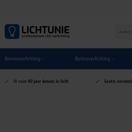
S
k
i
p
t
o
Binnenverlichting
Buitenverlichting
c
o
n
t
Al ruim
40 jaar kennis in licht
Gratis verzend
e
n
t