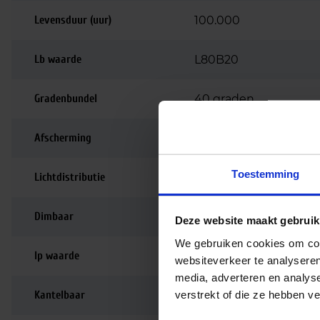
Levensduur (uur)
100.000
Lb waarde
L80B20
Gradenbundel
40 graden
Afscherming
Aluminium reflector
Toestemming
Lichtdistributie
Symmetrisch
Dimbaar
Niet dimbaar
Deze website maakt gebruik
We gebruiken cookies om cont
Ip waarde
IP20
websiteverkeer te analyseren
media, adverteren en analys
verstrekt of die ze hebben v
Kantelbaar
350 graden