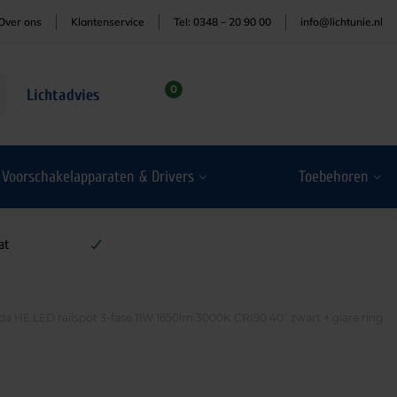
Over ons
Klantenservice
Tel: 0348 – 20 90 00
info@lichtunie.nl
0
Lichtadvies
Voorschakelapparaten & Drivers
Toebehoren
at
a HE LED railspot 3-fase 11W 1650lm 3000K CRI90 40° zwart + glare ring