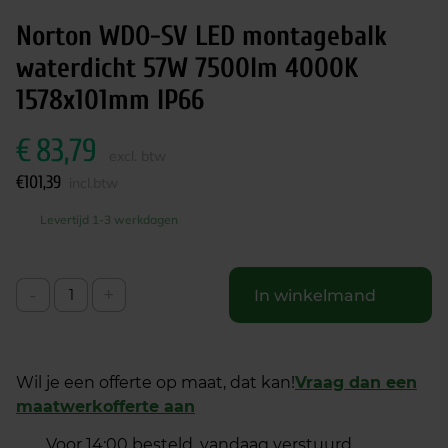
Norton WDO-SV LED montagebalk
waterdicht 57W 7500lm 4000K
1578x101mm IP66
€
83,79
excl. btw
€
101,39
incl.btw
Levertijd 1-3 werkdagen
-
+
In winkelmand
Wil je een offerte op maat, dat kan!
Vraag dan een
maatwerkofferte aan
Voor 14:00 besteld, vandaag verstuurd