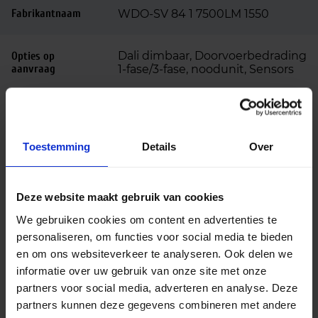
Fabrikantnaam
WDO-SV 84 1 7500LM 1550
Dali dimbaar, Doorvoerbedrading
Opties op
aanvraag
1-fase/3-fase, noodunit, Sensors
Beschrijving
Toestemming
Details
Over
De Norton WDO-SV LED montagebalk is een
krachtige en duurzame lichtoplossing voor
veeleisende omgevingen zoals werkplaatsen,
Deze website maakt gebruik van cookies
magazijnen, parkeergarages en technische
ruimten. Dit armatuur is ontworpen om bestand te
We gebruiken cookies om content en advertenties te
zijn tegen vocht, stof en zware omstandigheden
personaliseren, om functies voor social media te bieden
dankzij de hoge IP66-classificatie. Hierdoor is het
en om ons websiteverkeer te analyseren. Ook delen we
geschikt voor zowel binnen- als buitengebruik.
informatie over uw gebruik van onze site met onze
partners voor social media, adverteren en analyse. Deze
Met een vermogen van 57 watt en een
partners kunnen deze gegevens combineren met andere
lichtopbrengst van 7500 lumen levert deze