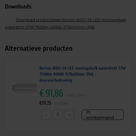
Downloads
Download productsheet Norton WDO-SV LED montagebalk
waterdicht 57W 7500lm 4000K 1578x101mm IP66
Alternatieve producten
Norton WDO-SV LED montagebalk waterdicht 57W
7500lm 4000K 1578x101mm IP66 –
doorvoerbedrading
€
91,86
excl. btw
€
111,15
incl.btw
In
-
+
winkelmand