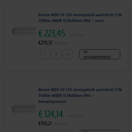
Norton WDO-SV LED montagebalk waterdicht 57W
7500lm 4000K 1578x101mm IP66 – nood
€
223,45
excl. btw
€
270,37
incl.btw
In
-
+
winkelmand
Norton WDO-SV LED montagebalk waterdicht 57W
7500lm 4000K 1578x101mm IP66 –
bewegingssensor
€
124,14
excl. btw
€
150,21
incl.btw