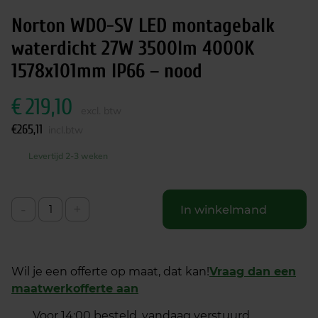
Norton WDO-SV LED montagebalk
waterdicht 27W 3500lm 4000K
1578x101mm IP66 – nood
€
219,10
excl. btw
€
265,11
incl.btw
Levertijd 2-3 weken
-
+
In winkelmand
Wil je een offerte op maat, dat kan!
Vraag dan een
maatwerkofferte aan
Voor 14:00 besteld, vandaag verstuurd