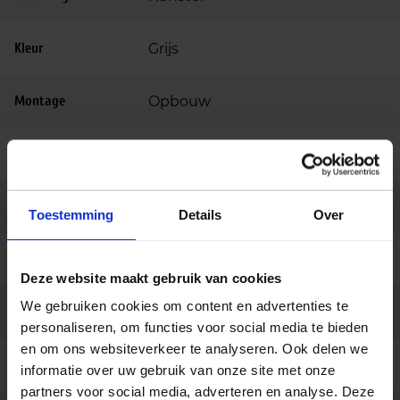
Kleur
Grijs
Montage
Opbouw
Aansluiting
Insteekconnector 3 polig
Merk
Norton
Toestemming
Details
Over
Garantie
5 jaar
Deze website maakt gebruik van cookies
We gebruiken cookies om content en advertenties te
Code
314680351605
personaliseren, om functies voor social media te bieden
en om ons websiteverkeer te analyseren. Ook delen we
Ean code
8715182144580
informatie over uw gebruik van onze site met onze
partners voor social media, adverteren en analyse. Deze