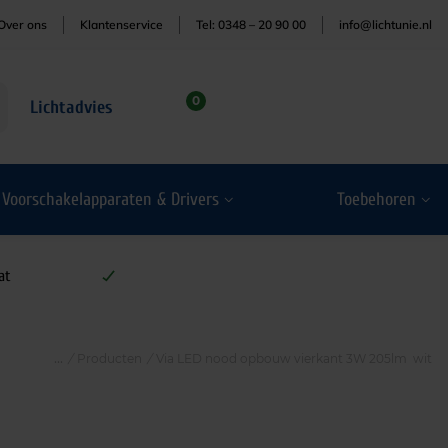
Over ons
Klantenservice
Tel: 0348 – 20 90 00
info@lichtunie.nl
0
Lichtadvies
Voorschakelapparaten & Drivers
Toebehoren
at
/
Producten
/
Via LED nood opbouw vierkant 3W 205lm wit