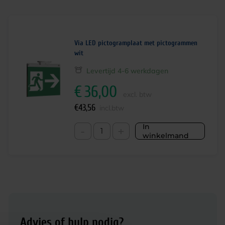
Via LED pictogramplaat met pictogrammen
wit
Levertijd 4-6 werkdagen
€
36,00
excl. btw
€
43,56
incl.btw
In
-
+
winkelmand
Advies of hulp nodig?