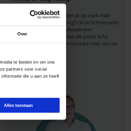
Heb je advies nodig of ben je op zoek naar
een alternatieve oplossing? Onze lichtexperts
helpen je graag met professioneel
Over
lichtadvies
en zorgen voor de juiste licht
oplossing. Aarzel niet om contact met ons op
te nemen.
 media te bieden en om ons
Mail
info@lichtunie.nl
ze partners voor social
Bel
+31(0)348 209 000
nformatie die u aan ze heeft
App
0348 – 20 90 00
Alles toestaan