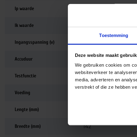
Ip waarde
IP20
Ik waarde
IK04
Toestemming
Ingangsspanning (v)
220-240
Deze website maakt gebruik
Accuduur
1 uur
We gebruiken cookies om cont
websiteverkeer te analyseren
Testfunctie
Testknop
media, adverteren en analys
verstrekt of die ze hebben v
Voeding
Driver inbegrepen
Lengte (mm)
142
Breedte (mm)
142