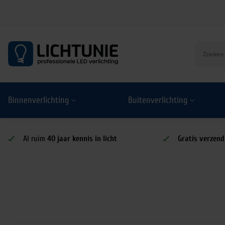
S
k
i
p
t
o
Binnenverlichting
Buitenverlichting
c
o
n
t
Al ruim
40 jaar kennis in licht
Gratis verzend
e
n
t