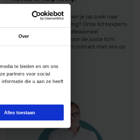
Heb je advies nodig of ben je op zoek naar
een alternatieve oplossing? Onze lichtexperts
helpen je graag met professioneel
Over
lichtadvies
en zorgen voor de juiste licht
oplossing. Aarzel niet om contact met ons op
te nemen.
 media te bieden en om ons
Mail
info@lichtunie.nl
ze partners voor social
Bel
+31(0)348 209 000
nformatie die u aan ze heeft
App
0348 – 20 90 00
Alles toestaan