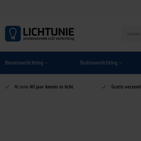
S
k
i
p
t
o
Binnenverlichting
Buitenverlichting
c
o
n
t
Al ruim
40 jaar kennis in licht
Gratis verzend
e
n
t