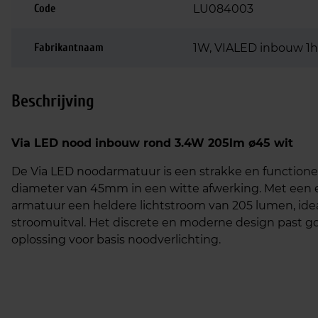
Code
LU084003
Fabrikantnaam
1W, VIALED inbouw 1h
Beschrijving
Via LED nood inbouw rond 3.4W 205lm ø45 wit
De Via LED noodarmatuur is een strakke en function
diameter van 45mm in een witte afwerking. Met een 
armatuur een heldere lichtstroom van 205 lumen, idea
stroomuitval. Het discrete en moderne design past go
oplossing voor basis noodverlichting.