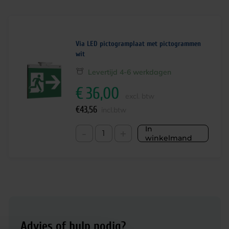
Via LED pictogramplaat met pictogrammen
wit
Levertijd 4-6 werkdagen
€
36,00
excl. btw
€
43,56
incl.btw
In
-
+
winkelmand
Advies of hulp nodig?