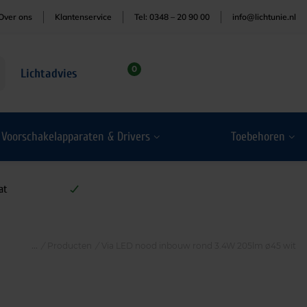
Over ons
Klantenservice
Tel: 0348 – 20 90 00
info@lichtunie.nl
0
Lichtadvies
Voorschakelapparaten & Drivers
Toebehoren
at
/
Producten
/
Via LED nood inbouw rond 3.4W 205lm ø45 wit