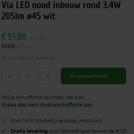
Via LED nood inbouw rond 3.4W
205lm ø45 wit
€
93,88
excl. btw
€
113,59
incl.btw
Levertijd 4-6 werkdagen
-
+
In winkelmand
Wil je een offerte op maat, dat kan!
Vraag dan een maatwerkofferte aan
Voor 14:00 besteld, vandaag verstuurd
Gratis levering
voor bestellingen boven de €125