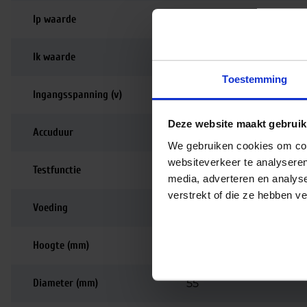
Ip waarde
IP20
Ik waarde
IK04
Toestemming
Ingangsspanning (v)
220-240
Deze website maakt gebruik
Accuduur
1 uur
We gebruiken cookies om cont
websiteverkeer te analyseren
Testfunctie
Testknop
media, adverteren en analys
verstrekt of die ze hebben v
Voeding
Driver inbegrepen
Hoogte (mm)
33
Diameter (mm)
55