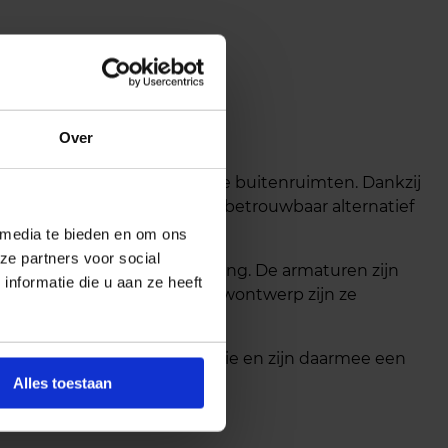
Over
gingen en andere functionele buitenruimten. Dankzij
andalisme, waardoor ze een betrouwbaar alternatief
 media te bieden en om ons
ze partners voor social
r algemene oriëntatieverlichting. De armaturen zijn
nformatie die u aan ze heeft
uwstijlen. Dankzij het opbouwontwerp zijn ze
 met 5 jaar fabrieksgarantie en zijn daarmee een
l staan.
Alles toestaan