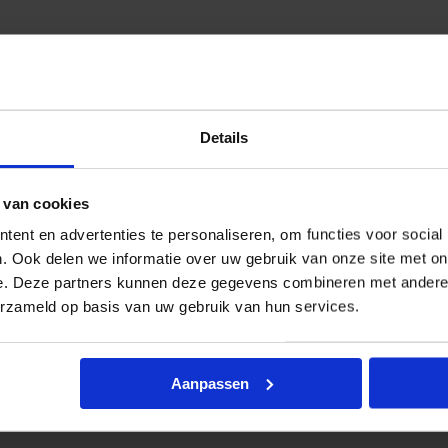
Details
uinige verlichtingsoplossing voor gevels, entrees, ber
 van cookies
08) zijn deze armaturen bestand tegen regen, stof en v
ogeen- of hogedruklampen.
ent en advertenties te personaliseren, om functies voor social
. Ook delen we informatie over uw gebruik van onze site met on
n levert helder neutraal wit licht (4000K), geschikt voo
e. Deze partners kunnen deze gegevens combineren met andere i
n strak, tijdloos ontwerp dat past bij uiteenlopende bo
erzameld op basis van uw gebruik van hun services.
e gevels.
ontworpen voor langdurig gebruik. Ze worden geleverd
en waar betrouwbaarheid en weerbestendigheid centraa
Aanpassen