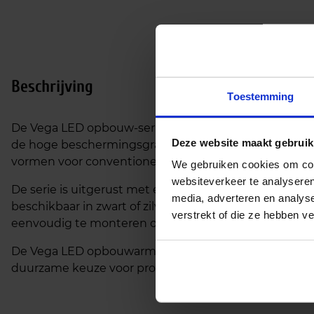
Beschrijving
Toestemming
De Vega LED opbouw-serie is een robuuste en energiez
Deze website maakt gebruik
de hoge beschermingsgraad (IP65) en slagvastheid (IK
vormen voor conventionele wandarmaturen met hal
We gebruiken cookies om cont
websiteverkeer te analyseren
De serie is uitgerust met efficiënte LED-technologie e
media, adverteren en analys
beschikbaar in zwart of zilver geschuurd en hebben ee
verstrekt of die ze hebben v
eenvoudig te monteren op zowel nieuwe als bestaand
De Vega LED opbouwarmaturen zijn onderhoudsarm en 
duurzame keuze voor professionele buitentoepassing