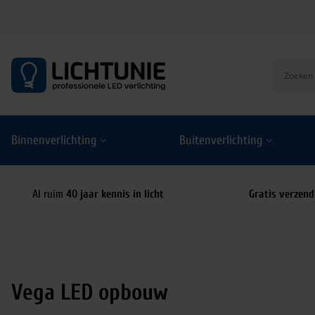
S
k
i
p
t
o
Binnenverlichting
Buitenverlichting
c
o
n
t
Al ruim
40 jaar kennis in licht
Gratis verzend
e
n
t
Vega LED opbouw