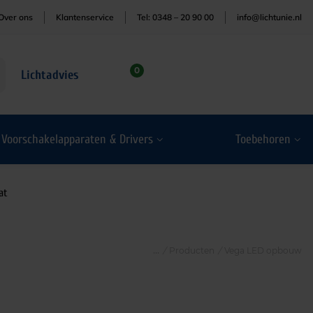
Over ons
Klantenservice
Tel: 0348 – 20 90 00
info@lichtunie.nl
0
Lichtadvies
Voorschakelapparaten & Drivers
Toebehoren
at
/
Producten
/
Vega LED opbouw