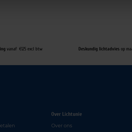
ing
vanaf €125 excl btw
Deskundig lichtadvies
op ma
Over Lichtunie
betalen
Over ons