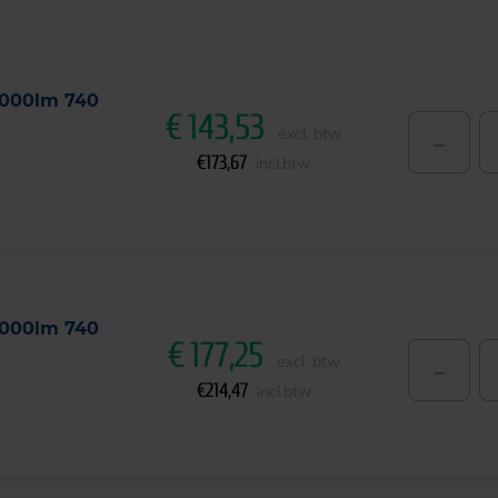
000lm 740
€
143,53
-
excl. btw
€
173,67
incl.btw
000lm 740
€
177,25
-
excl. btw
€
214,47
incl.btw