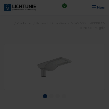
S
0
k
i
p
/
Producten
/
Urbino LED mast/wand 53W 6500lm 4000K O7
t
IP66 ø40-60 grijs
o
c
o
n
t
e
n
t