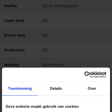
Voeding
Driver inbegrepen
Lengte (mm)
550
Breedte (mm)
250
Hoogte (mm)
100
Behuizing
Aluminium
Kleur
Grijs
Toestemming
Details
Over
Mast/wandmontage diameter
Montage
48-60mm
Deze website maakt gebruik van cookies