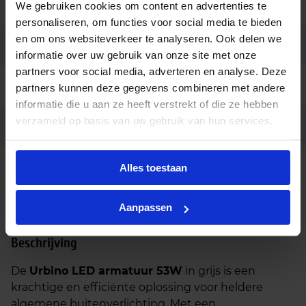
Aansluiting
Insteekconnector
We gebruiken cookies om content en advertenties te
personaliseren, om functies voor social media te bieden
en om ons websiteverkeer te analyseren. Ook delen we
Merk
LUG Light Factory
informatie over uw gebruik van onze site met onze
partners voor social media, adverteren en analyse. Deze
Garantie
5 jaar
partners kunnen deze gegevens combineren met andere
informatie die u aan ze heeft verstrekt of die ze hebben
verzameld op basis van uw gebruik van hun services.
Code
LU123405
Dali dimbaar, Muursteun,
Alles toestaan
Opties op
Paalopzetstuk ø76mm,
aanvraag
Schemerschakelaar
Aanpassen
Beschrijving
De
Urbino LED armatuur 53W
in grijs is een
krachtige en efficiënte oplossing voor heldere
algemene buitenverlichting. Met een