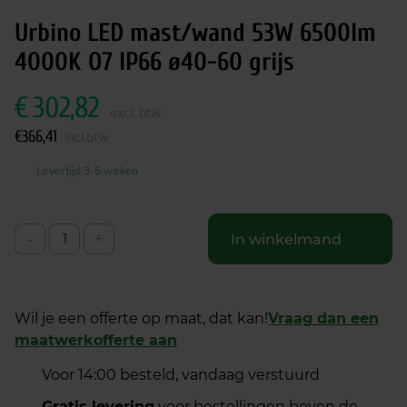
Urbino LED mast/wand 53W 6500lm
4000K O7 IP66 ø40-60 grijs
€
302,82
excl. btw
€
366,41
incl.btw
Levertijd 3-5 weken
-
+
In winkelmand
Wil je een offerte op maat, dat kan!
Vraag dan een
maatwerkofferte aan
Voor 14:00 besteld, vandaag verstuurd
Gratis levering
voor bestellingen boven de