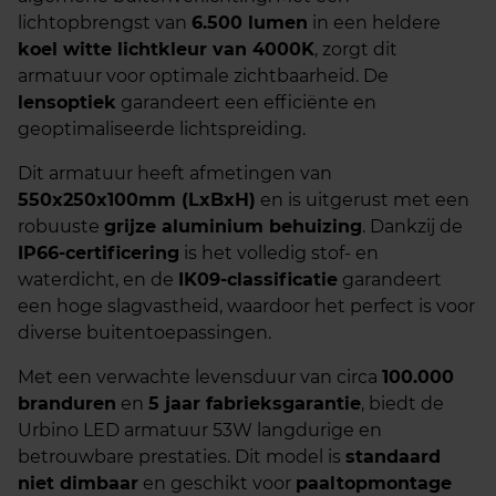
lichtopbrengst van
6.500 lumen
in een heldere
koel witte lichtkleur van 4000K
, zorgt dit
armatuur voor optimale zichtbaarheid. De
lensoptiek
garandeert een efficiënte en
geoptimaliseerde lichtspreiding.
Dit armatuur heeft afmetingen van
550x250x100mm (LxBxH)
en is uitgerust met een
robuuste
grijze aluminium behuizing
. Dankzij de
IP66-certificering
is het volledig stof- en
waterdicht, en de
IK09-classificatie
garandeert
een hoge slagvastheid, waardoor het perfect is voor
diverse buitentoepassingen.
Met een verwachte levensduur van circa
100.000
branduren
en
5 jaar fabrieksgarantie
, biedt de
Urbino LED armatuur 53W langdurige en
betrouwbare prestaties. Dit model is
standaard
niet dimbaar
en geschikt voor
paaltopmontage