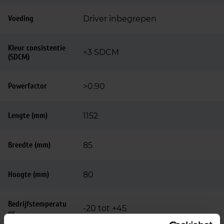
Voeding
Driver inbegrepen
Kleur consistentie
<3 SDCM
(SDCM)
Powerfactor
>0.90
Lengte (mm)
1152
Breedte (mm)
85
Hoogte (mm)
80
Bedrijfstemperatu
-20 tot +45
ur