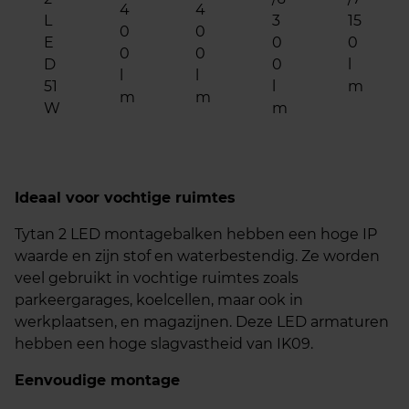
4
4
L
3
15
0
0
E
0
0
0
0
D
0
l
l
l
51
l
m
m
m
W
m
Ideaal voor vochtige ruimtes
Tytan 2 LED montagebalken hebben een hoge IP
waarde en zijn stof en waterbestendig. Ze worden
veel gebruikt in vochtige ruimtes zoals
parkeergarages, koelcellen, maar ook in
werkplaatsen, en magazijnen. Deze LED armaturen
hebben een hoge slagvastheid van IK09.
Eenvoudige montage