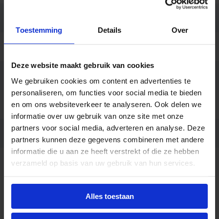
Behuizing
Polycarbonaat
Toestemming
Details
Over
Kleur
Grijs
Deze website maakt gebruik van cookies
Montage
Opbouw, Pendel
We gebruiken cookies om content en advertenties te
personaliseren, om functies voor social media te bieden
Aansluiting
en om ons websiteverkeer te analyseren. Ook delen we
Insteekconnector
informatie over uw gebruik van onze site met onze
partners voor social media, adverteren en analyse. Deze
Garantie
5 jaar
partners kunnen deze gegevens combineren met andere
informatie die u aan ze heeft verstrekt of die ze hebben
Code
LU063080
verzameld op basis van uw gebruik van hun services.
Alles toestaan
Beschrijving