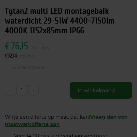
Tytan2 multi LED montagebalk
waterdicht 29-51W 4400-7150lm
4000K 1152x85mm IP66
€
76,15
excl. btw
€
92,14
incl.btw
Levertijd 1-2 weken
-
+
In winkelmand
Wil je een offerte op maat, dat kan!
Vraag dan een
maatwerkofferte aan
Voor 14:00 besteld, vandaag verstuurd