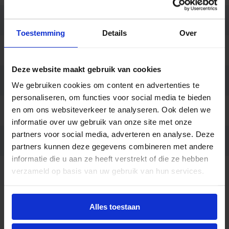
Behuizing
Polycarbonaat
Toestemming
Details
Over
Kleur
Grijs
Deze website maakt gebruik van cookies
Montage
Opbouw, Pendel
We gebruiken cookies om content en advertenties te
personaliseren, om functies voor social media te bieden
en om ons websiteverkeer te analyseren. Ook delen we
Aansluiting
Insteekconnector
informatie over uw gebruik van onze site met onze
partners voor social media, adverteren en analyse. Deze
Garantie
5 jaar
partners kunnen deze gegevens combineren met andere
informatie die u aan ze heeft verstrekt of die ze hebben
Code
LU063042
verzameld op basis van uw gebruik van hun services.
Alles toestaan
Beschrijving