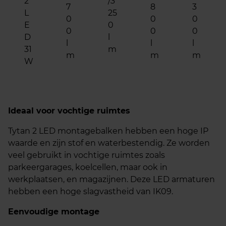
2
/3
7
8
3
L
25
0
0
0
E
0
0
0
0
D
l
l
l
l
31
m
m
m
m
W
Ideaal voor vochtige ruimtes
Tytan 2 LED montagebalken hebben een hoge IP
waarde en zijn stof en waterbestendig. Ze worden
veel gebruikt in vochtige ruimtes zoals
parkeergarages, koelcellen, maar ook in
werkplaatsen, en magazijnen. Deze LED armaturen
hebben een hoge slagvastheid van IK09.
Eenvoudige montage