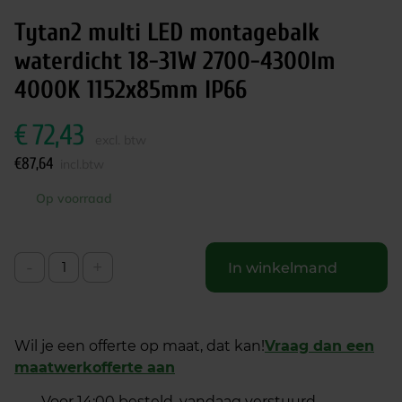
Tytan2 multi LED montagebalk
waterdicht 18-31W 2700-4300lm
4000K 1152x85mm IP66
€
72,43
excl. btw
€
87,64
incl.btw
Op voorraad
-
+
In winkelmand
Wil je een offerte op maat, dat kan!
Vraag dan een
maatwerkofferte aan
Voor 14:00 besteld, vandaag verstuurd