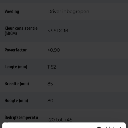
Voeding
Driver inbegrepen
Kleur consistentie
<3 SDCM
(SDCM)
Powerfactor
>0.90
Lengte (mm)
1152
Breedte (mm)
85
Hoogte (mm)
80
Bedrijfstemperatu
-20 tot +45
ur