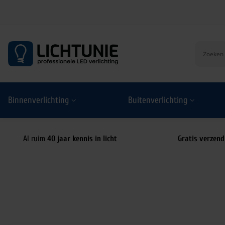
S
k
i
p
t
o
Binnenverlichting
Buitenverlichting
c
o
n
t
Al ruim
40 jaar kennis in licht
Gratis verzend
e
n
t