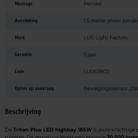
Montage
Pendel
Aansluiting
1.5 meter snoer zonde
Merk
LUG Light Factory
Garantie
5 jaar
Code
LU063902
Opties op aanvraag
bewegingssensor, Dali
Beschrijving
De
Triton Plus LED highbay 185W
is jouw krachtige 
ruimtes. Dit armatuur levert een enorme
30.500 lum