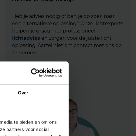
Heb je advies nodig of ben je op zoek naar
een alternatieve oplossing? Onze lichtexperts
helpen je graag met professioneel
lichtadvies
en zorgen voor de juiste licht
oplossing. Aarzel niet om contact met ons op
te nemen.
Mail
info@lichtunie.nl
Bel
+31(0)348 209 000
App
0348 – 20 90 00
Over
 media te bieden en om ons
ze partners voor social