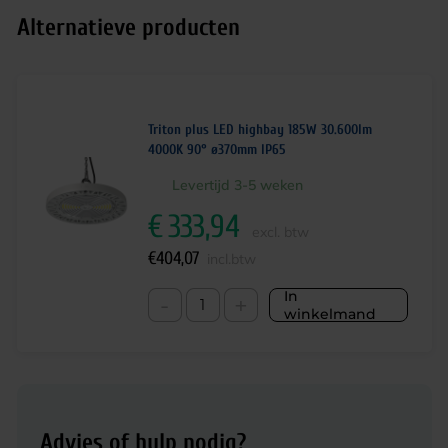
Alternatieve producten
Triton plus LED highbay 185W 30.600lm
4000K 90° ø370mm IP65
Levertijd 3-5 weken
€
333,94
excl. btw
€
404,07
incl.btw
In
-
+
winkelmand
Advies of hulp nodig?