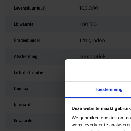
Levensduur (uur)
100.000
Lb waarde
L80B10
Gradenbundel
120 graden
Afscherming
Lensoptiek
Lichtdistributie
Symmetrisch
Dimbaar
Niet dimbaar
Toestemming
Ip waarde
IP65
Deze website maakt gebruik
We gebruiken cookies om cont
Ik waarde
IK07
websiteverkeer te analyseren