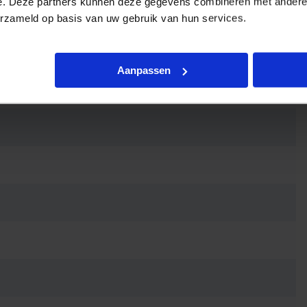
e. Deze partners kunnen deze gegevens combineren met andere i
erzameld op basis van uw gebruik van hun services.
Aanpassen