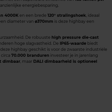
anzienlijke energiebesparing.
van 4000K
en een brede
120° stralingshoek
, ideaal
 een diameter van
ø370mm
is deze highbay een
uurzaamheid. De robuuste
high pressure die-cast
nderen hoge slagvastheid. De
IP65-waarde
biedt
deze highbay geschikt is voor de zwaarste industriële
 circa
70.000 branduren
investeer je in jarenlang
t dimbaar
, maar
DALI dimbaarheid is optioneel