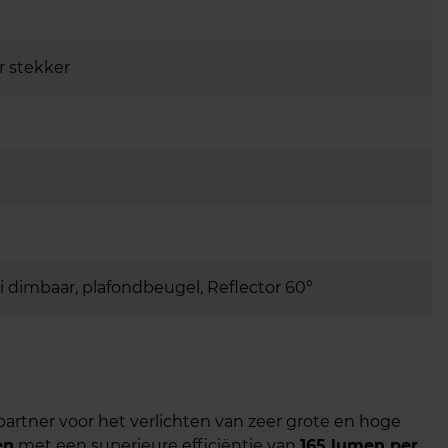
r stekker
 dimbaar, plafondbeugel, Reflector 60°
partner voor het verlichten van zeer grote en hoge
en
met een superieure efficiëntie van
165 lumen per