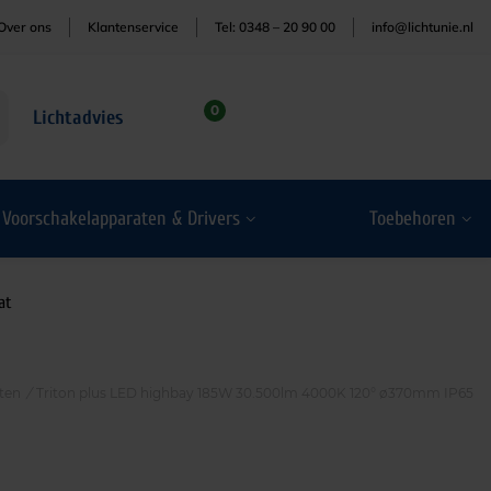
Over ons
Klantenservice
Tel: 0348 – 20 90 00
info@lichtunie.nl
0
Lichtadvies
Voorschakelapparaten & Drivers
Toebehoren
at
ten
/
Triton plus LED highbay 185W 30.500lm 4000K 120° ø370mm IP65