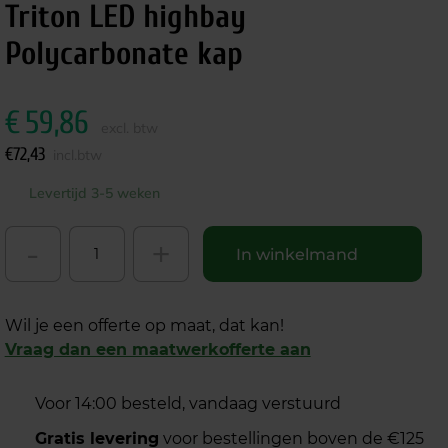
Triton LED highbay
Polycarbonate kap
€
59,86
excl. btw
€
72,43
incl.btw
Levertijd 3-5 weken
-
+
In winkelmand
Wil je een offerte op maat, dat kan!
Vraag dan een maatwerkofferte aan
Voor 14:00 besteld, vandaag verstuurd
Gratis levering
voor bestellingen boven de €125