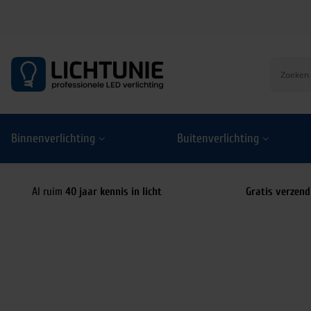
S
k
i
p
t
o
Binnenverlichting
Buitenverlichting
c
o
n
t
Al ruim
40 jaar kennis in licht
Gratis verzend
e
n
t