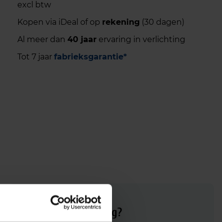
excl btw
Kopen via iDeal of op
rekening
(30 dagen)
Al meer dan
40 jaar
ervaring in verlichting
Tot 7 jaar
fabrieksgarantie*
Advies of hulp nodig?