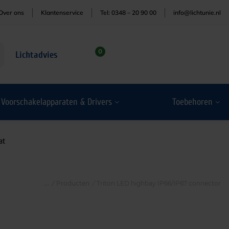
Over ons
Klantenservice
Tel: 0348 – 20 90 00
info@lichtunie.nl
0
Lichtadvies
Voorschakelapparaten & Drivers
Toebehoren
at
/
Producten
/
Triton LED highbay IP66/IP67 connector