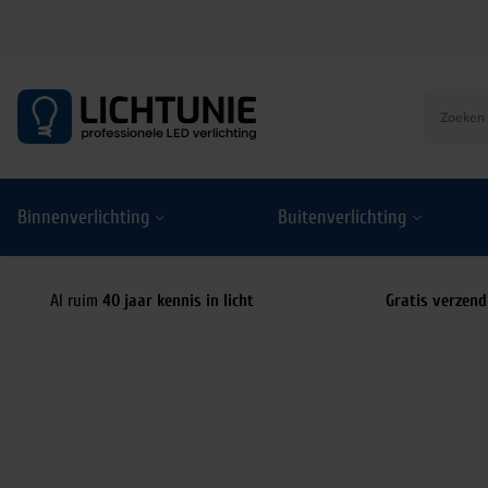
S
k
i
p
t
o
Binnenverlichting
Buitenverlichting
c
o
n
t
Al ruim
40 jaar kennis in licht
Gratis verzend
e
n
t