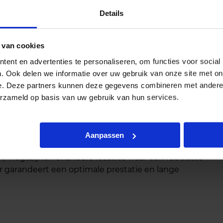
Details
 van cookies
ent en advertenties te personaliseren, om functies voor social
. Ook delen we informatie over uw gebruik van onze site met on
e. Deze partners kunnen deze gegevens combineren met andere i
erzameld op basis van uw gebruik van hun services.
en voor gebruik met Triton LED highbay armaturen in
n stof en water vereist is. Met een IP66/IP67
Aanpassen
 veilige verbinding, zelfs onder zware
n, magazijnen of andere locaties waar een robuuste
r garandeert een optimale prestatie en lange