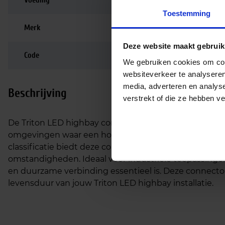
Voeding
Driver inbegrepen
Toestemming
Merk
LUG Light Factory
Deze website maakt gebruik
Code
LU062997
We gebruiken cookies om cont
websiteverkeer te analyseren
media, adverteren en analys
Beschrijving
verstrekt of die ze hebben v
De Triton LED highbay connector is speciaal ontworp
omgevingen waar een hoge mate van bescherming tege
classificatie biedt deze connector een betrouwbare en
omstandigheden. Ideaal voor industriële toepassinge
en duurzame verbinding essentieel is. Deze connecto
levensduur van jouw Triton LED highbay installatie.