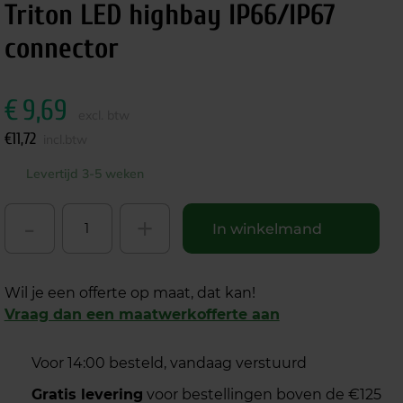
Triton LED highbay IP66/IP67
connector
€
9,69
excl. btw
€
11,72
incl.btw
Levertijd 3-5 weken
-
+
In winkelmand
Wil je een offerte op maat, dat kan!
Vraag dan een maatwerkofferte aan
Voor 14:00 besteld, vandaag verstuurd
Gratis levering
voor bestellingen boven de €125