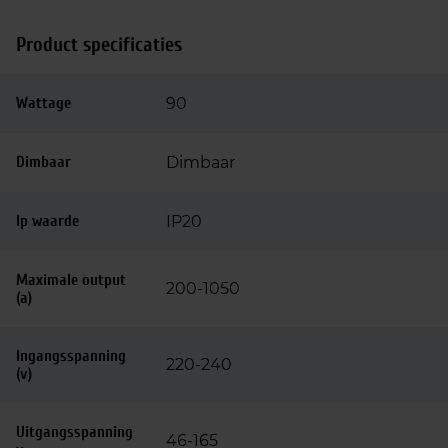
Product specificaties
Wattage
90
Dimbaar
Dimbaar
Ip waarde
IP20
Maximale output
200-1050
(a)
Ingangsspanning
220-240
(v)
Uitgangsspanning
46-165