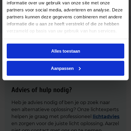
informatie over uw gebruik van onze site met onze
Code
87500825
partners voor social media, adverteren en analyse. Deze
partners kunnen deze gegevens combineren met andere
informatie die u aan ze heeft verstrekt of die ze hebben
Ean code
9006210696478
verzameld op basis van uw gebruik van hun services.
Fabrikantnaam
LCO 90/200-1050/165 NF C ADV3
Alles toestaan
Aanpassen
Advies of hulp nodig?
Heb je advies nodig of ben je op zoek naar
een alternatieve oplossing? Onze lichtexperts
helpen je graag met professioneel
lichtadvies
en zorgen voor de juiste licht oplossing. Aarzel
niet om contact met ons op te nemen.