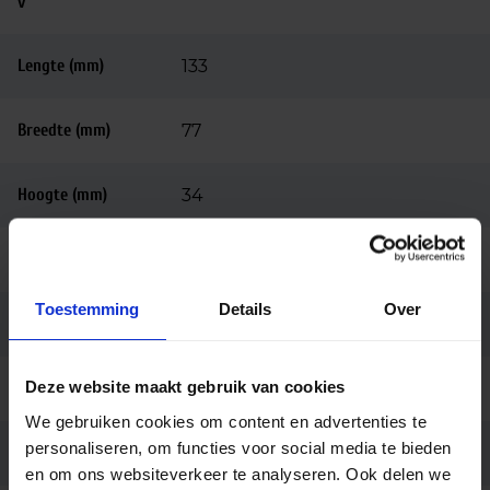
v
Lengte (mm)
133
Breedte (mm)
77
Hoogte (mm)
34
Behuizing
Kunstof
Toestemming
Details
Over
Kleur
Zwart
Deze website maakt gebruik van cookies
Merk
Tridonic
We gebruiken cookies om content en advertenties te
personaliseren, om functies voor social media te bieden
Garantie
5 jaar
en om ons websiteverkeer te analyseren. Ook delen we