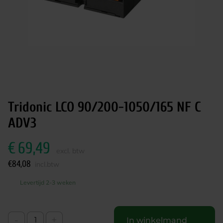
Tridonic LCO 90/200-1050/165 NF C
ADV3
€
69,49
excl. btw
€
84,08
incl.btw
Levertijd 2-3 weken
-
+
In winkelmand