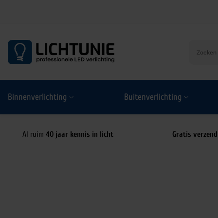
S
k
i
p
t
o
Binnenverlichting
Buitenverlichting
c
o
n
t
Al ruim
40 jaar kennis in licht
Gratis verzend
e
n
t