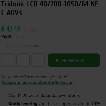
Tridonic LCO 40/200-1050/64 NF
C ADV3
€
42,48
excl. btw
€
51,40
incl.btw
Levertijd 2-3 weken
-
+
In winkelmand
Wil je een offerte op maat, dat kan!
Vraag dan een maatwerkofferte aan
Voor 14:00 besteld, vandaag verstuurd
Gratis levering
voor bestellingen boven de €125