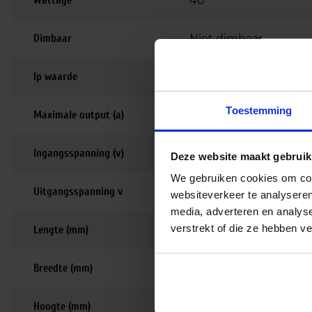
Wattage
40
Dimbaar
Niet dimbaar
Ip waarde
IP20
Toestemming
Maximale output (a)
200-1050
Ingangsspanning (v)
220-240
Deze website maakt gebruik
We gebruiken cookies om cont
Uitgangsspanning v
12-38
websiteverkeer te analyseren
media, adverteren en analys
verstrekt of die ze hebben v
Lengte (mm)
123
Breedte (mm)
77
Hoogte (mm)
31