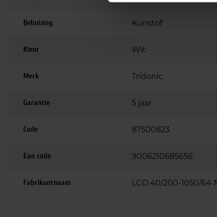
Behuizing
Kunstof
Kleur
Wit
Merk
Tridonic
Garantie
5 jaar
Code
87500823
Ean code
9006210685656
Fabrikantnaam
LCO 40/200-1050/64 