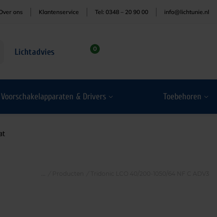
Over ons
Klantenservice
Tel: 0348 – 20 90 00
info@lichtunie.nl
0
Lichtadvies
Voorschakelapparaten & Drivers
Toebehoren
at
/
Producten
/
Tridonic LCO 40/200-1050/64 NF C ADV3