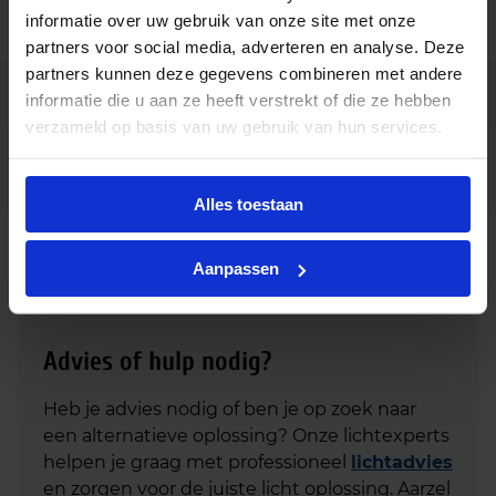
informatie over uw gebruik van onze site met onze
Code
87500827
partners voor social media, adverteren en analyse. Deze
partners kunnen deze gegevens combineren met andere
Ean code
9006210696492
informatie die u aan ze heeft verstrekt of die ze hebben
verzameld op basis van uw gebruik van hun services.
LCO 200/200-1050/355 NF C
Fabrikantnaam
ADV3
Alles toestaan
Aanpassen
Advies of hulp nodig?
Heb je advies nodig of ben je op zoek naar
een alternatieve oplossing? Onze lichtexperts
helpen je graag met professioneel
lichtadvies
en zorgen voor de juiste licht oplossing. Aarzel