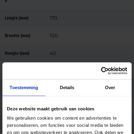
v
Lengte (mm)
170
Breedte (mm)
100
Hoogte (mm)
40
Behuizing
Kunstof
Toestemming
Details
Over
Kleur
Zwart
Merk
Tridonic
Deze website maakt gebruik van cookies
We gebruiken cookies om content en advertenties te
Garantie
5 jaar
personaliseren, om functies voor social media te bieden
en om ons websiteverkeer te analyseren. Ook delen we