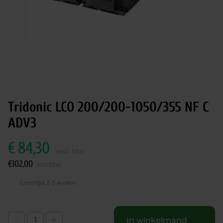
Tridonic LCO 200/200-1050/355 NF C
ADV3
€
84,30
excl. btw
€
102,00
incl.btw
Levertijd 2-3 weken
-
+
In winkelmand