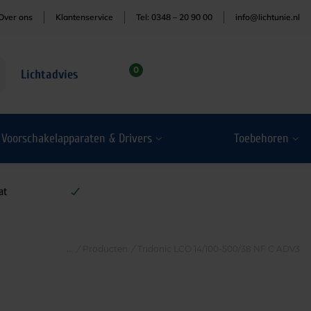
Over ons
Klantenservice
Tel: 0348 – 20 90 00
info@lichtunie.nl
0
Lichtadvies
Voorschakelapparaten & Drivers
Toebehoren
at
/
Producten
/
Tridonic LCO 14/100-500/38 NF C ADV3