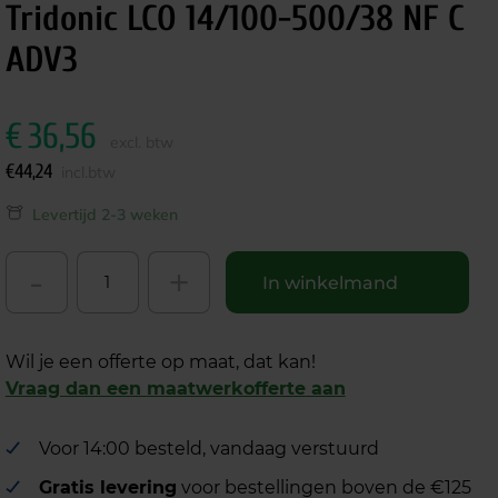
Tridonic LCO 14/100-500/38 NF C
ADV3
€
36,56
excl. btw
€
44,24
incl.btw
Levertijd 2-3 weken
-
+
In winkelmand
Wil je een offerte op maat, dat kan!
Vraag dan een maatwerkofferte aan
Voor 14:00 besteld, vandaag verstuurd
Gratis levering
voor bestellingen boven de €125