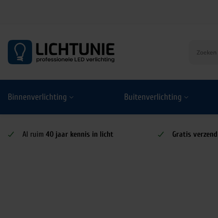
S
k
i
p
t
o
Binnenverlichting
Buitenverlichting
c
o
n
t
Al ruim
40 jaar kennis in licht
Gratis verzend
e
n
t