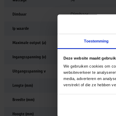
Wattage
14
Dimbaar
Dimbaar
Ip waarde
IP20
Toestemming
Maximale output (a)
100-500
Ingangsspanning (v)
220-240
Deze website maakt gebruik
We gebruiken cookies om cont
Uitgangsspanning v
12-38
websiteverkeer te analyseren
media, adverteren en analys
verstrekt of die ze hebben v
Lengte (mm)
105
Breedte (mm)
70
Hoogte (mm)
31