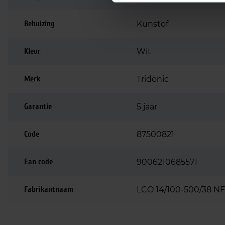
Behuizing
Kunstof
Kleur
Wit
Merk
Tridonic
Garantie
5 jaar
Code
87500821
Ean code
9006210685571
Fabrikantnaam
LCO 14/100-500/38 N