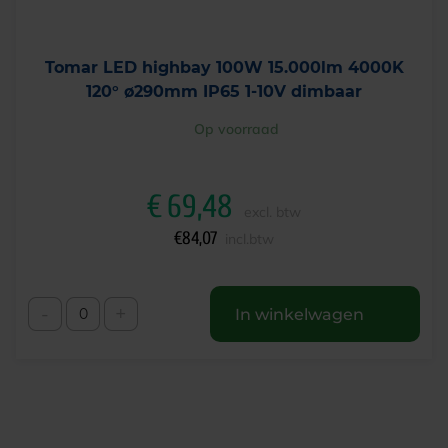
Tomar LED highbay 100W 15.000lm 4000K
120° ø290mm IP65 1-10V dimbaar
Op voorraad
€
69,48
excl. btw
€
84,07
incl.btw
-
+
In winkelwagen