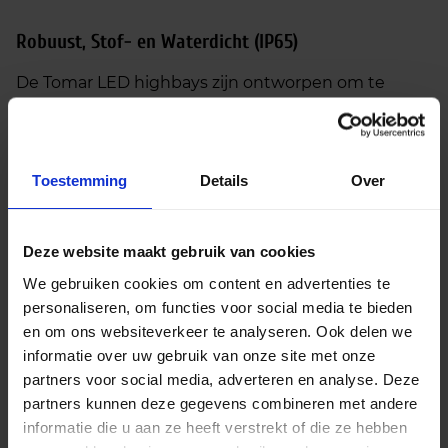
Robuust, Stof- en Waterdicht (IP65)
De Tomar LED highbays zijn ontworpen om te
presteren onder veeleisende omstandigheden. Met
een
gradenbundel van 120 graden
en een
IP65-
certificering
zijn ze volledig stof- en waterdicht.
Hierdoor kun je ze zonder zorgen gebruiken in
Toestemming
Details
Over
omgevingen zoals magazijnen, opslagloodsen,
archieven of distributielocaties, waar vocht en stof
aanwezig kunnen zijn.
Deze website maakt gebruik van cookies
We gebruiken cookies om content en advertenties te
personaliseren, om functies voor social media te bieden
Flexibele Opties: Wattages, Lichtkleuren en
en om ons websiteverkeer te analyseren. Ook delen we
Accessoires
informatie over uw gebruik van onze site met onze
partners voor social media, adverteren en analyse. Deze
De Tomar highbays bieden jou flexibiliteit in
partners kunnen deze gegevens combineren met andere
lichtsterkte. De totale lumenopbrengst varieert van
informatie die u aan ze heeft verstrekt of die ze hebben
15.000Lm tot 36.000Lm
, met bijbehorende