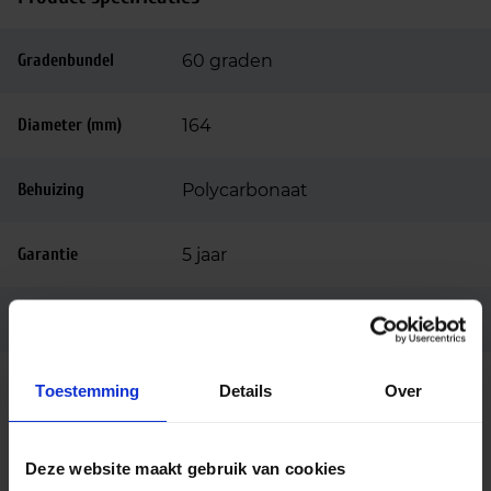
Gradenbundel
60 graden
Diameter (mm)
164
Behuizing
Polycarbonaat
Garantie
5 jaar
Code
LU270881
Toestemming
Details
Over
Deze website maakt gebruik van cookies