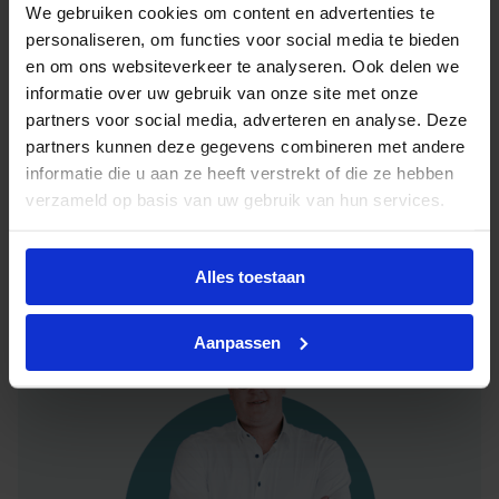
Advies of hulp nodig?
We gebruiken cookies om content en advertenties te
personaliseren, om functies voor social media te bieden
Heb je advies nodig of ben je op zoek naar
en om ons websiteverkeer te analyseren. Ook delen we
een alternatieve oplossing? Onze lichtexperts
informatie over uw gebruik van onze site met onze
helpen je graag met professioneel
lichtadvies
partners voor social media, adverteren en analyse. Deze
en zorgen voor de juiste licht oplossing. Aarzel
partners kunnen deze gegevens combineren met andere
niet om contact met ons op te nemen.
informatie die u aan ze heeft verstrekt of die ze hebben
verzameld op basis van uw gebruik van hun services.
Mail
info@lichtunie.nl
Bel
+31(0)348 209 000
Alles toestaan
App
0348 – 20 90 00
Aanpassen