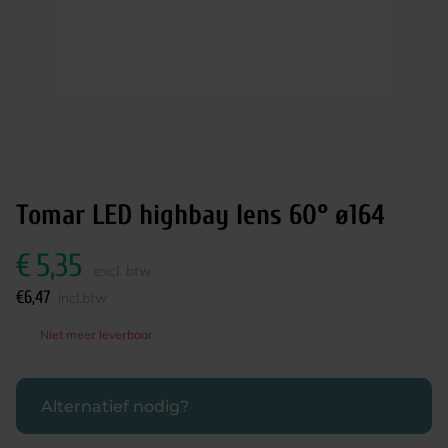
Tomar LED highbay lens 60° ø164
€
5,35
excl. btw
€
6,47
incl.btw
Niet meer leverbaar
Alternatief nodig?