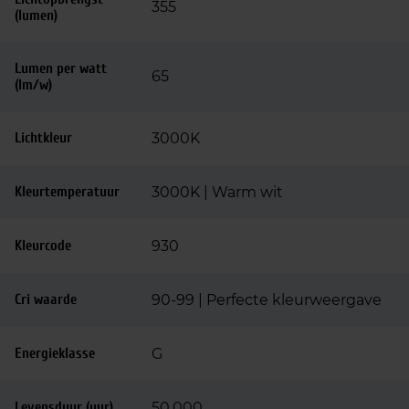
355
(lumen)
Lumen per watt
65
(lm/w)
Lichtkleur
3000K
Kleurtemperatuur
3000K | Warm wit
Kleurcode
930
Cri waarde
90-99 | Perfecte kleurweergave
Energieklasse
G
Levensduur (uur)
50.000