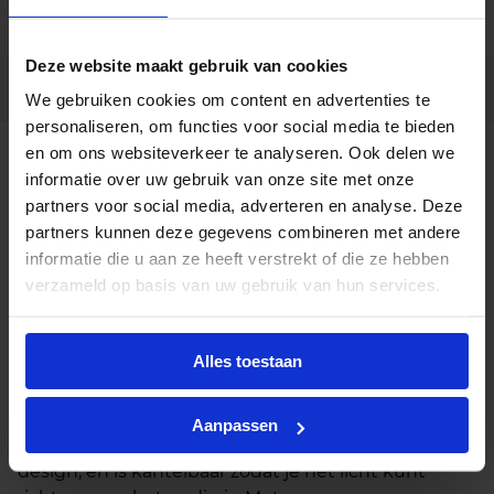
Garantie
2 jaar
Deze website maakt gebruik van cookies
Code
LU037720
We gebruiken cookies om content en advertenties te
personaliseren, om functies voor social media te bieden
en om ons websiteverkeer te analyseren. Ook delen we
Beschrijving
informatie over uw gebruik van onze site met onze
partners voor social media, adverteren en analyse. Deze
Deze slanke, ronde en kantelbare LED inbouwspot
partners kunnen deze gegevens combineren met andere
in koper is een stijlvolle en energiezuinige
informatie die u aan ze heeft verstrekt of die ze hebben
verlichtingsoplossing die een warme sfeer creëert
verzameld op basis van uw gebruik van hun services.
in moderne interieurs. De spot is dimbaar, waardoor
je de perfecte ambiance kunt instellen voor elke
gelegenheid. Met zijn lange levensduur en
Alles toestaan
uitstekende kleurweergave is deze inbouwspot
ideaal voor diverse toepassingen.
Aanpassen
De spot kenmerkt zich door een slank en elegant
design, en is kantelbaar zodat je het licht kunt