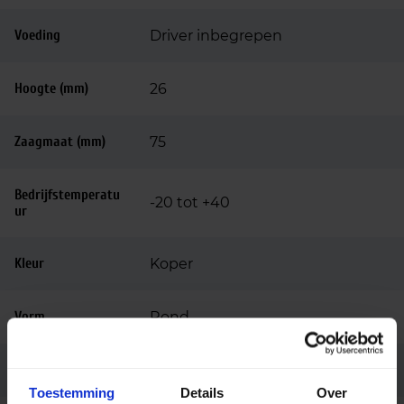
Voeding
Driver inbegrepen
Hoogte (mm)
26
Zaagmaat (mm)
75
Bedrijfstemperatu
-20 tot +40
ur
Kleur
Koper
Vorm
Rond
Montage
Inbouw
Toestemming
Details
Over