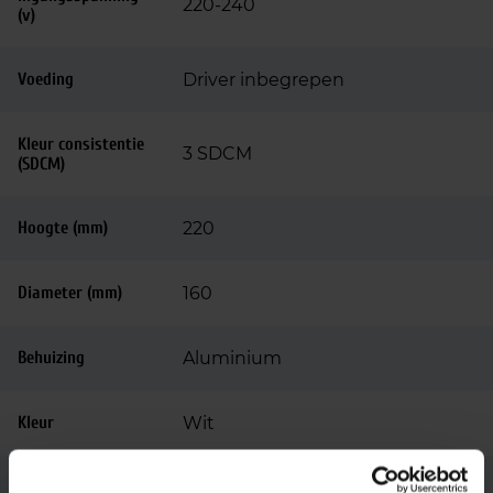
220-240
(v)
Voeding
Driver inbegrepen
Kleur consistentie
3 SDCM
(SDCM)
Hoogte (mm)
220
Diameter (mm)
160
Behuizing
Aluminium
Kleur
Wit
Montage
Pendel