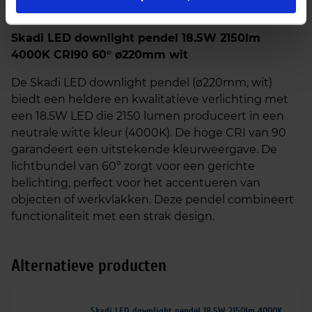
Beschrijving
Skadi LED downlight pendel 18.5W 2150lm
4000K CRI90 60° ø220mm wit
De Skadi LED downlight pendel (ø220mm, wit)
biedt een heldere en kwalitatieve verlichting met
een 18.5W LED die 2150 lumen produceert in een
neutrale witte kleur (4000K). De hoge CRI van 90
garandeert een uitstekende kleurweergave. De
lichtbundel van 60° zorgt voor een gerichte
belichting, perfect voor het accentueren van
objecten of werkvlakken. Deze pendel combineert
functionaliteit met een strak design.
Alternatieve producten
Skadi LED downlight pendel 18.5W 2150lm 4000K