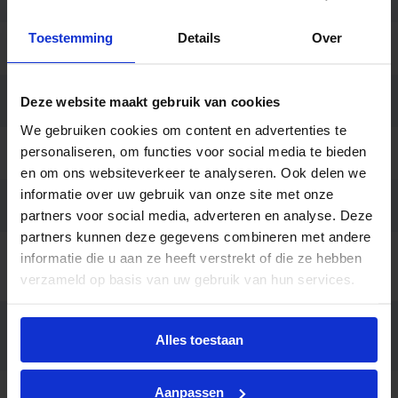
Toestemming
Details
Over
Aansluiting
3.0 meter snoer zonder stekker
Merk
Light4u
Deze website maakt gebruik van cookies
We gebruiken cookies om content en advertenties te
personaliseren, om functies voor social media te bieden
Garantie
5 jaar
en om ons websiteverkeer te analyseren. Ook delen we
informatie over uw gebruik van onze site met onze
Code
LU052024
partners voor social media, adverteren en analyse. Deze
partners kunnen deze gegevens combineren met andere
informatie die u aan ze heeft verstrekt of die ze hebben
Skadi 220 PE 2150lm/940 18.5W
Fabrikantnaam
60° white
verzameld op basis van uw gebruik van hun services.
Behuizing grijs, Dali dimbaar,
Opties op
Alles toestaan
aanvraag
Reflector 20° / 30° / 45°
Aanpassen