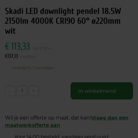
Skadi LED downlight pendel 18.5W
2150lm 4000K CRI90 60° ø220mm
wit
€
113,33
excl. btw
€
137,13
incl.btw
Levertijd 5-7 werkdagen
-
+
In winkelmand
Wil je een offerte op maat, dat kan!
Vraag dan een
maatwerkofferte aan
Voor 14:00 besteld, vandaag verstuurd