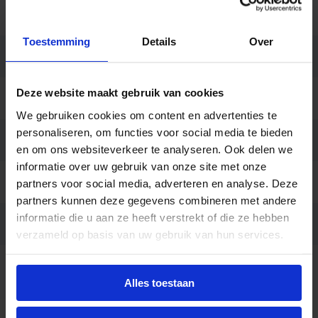
Kleur
Zwart
Toestemming
Details
Over
Montage
Inbouw
Deze website maakt gebruik van cookies
Aansluiting
Insteekconnector 3 polig
We gebruiken cookies om content en advertenties te
personaliseren, om functies voor social media te bieden
Merk
Illuxtron
en om ons websiteverkeer te analyseren. Ook delen we
informatie over uw gebruik van onze site met onze
Garantie
7 jaar
partners voor social media, adverteren en analyse. Deze
partners kunnen deze gegevens combineren met andere
informatie die u aan ze heeft verstrekt of die ze hebben
Code
LU029914
verzameld op basis van uw gebruik van hun services.
Opties op
Behuizing wit
aanvraag
Alles toestaan