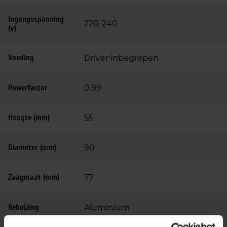
Ingangsspanning
220-240
(v)
Voeding
Driver inbegrepen
Powerfactor
0.99
Hoogte (mm)
55
Diameter (mm)
90
Zaagmaat (mm)
77
Behuizing
Aluminium