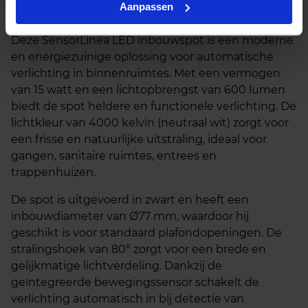
Aanpassen
Beschrijving
Deze SensorLinea LED inbouwspot is een moderne
en energiezuinige oplossing voor automatische
verlichting in binnenruimtes. Met een vermogen
van 15 watt en een lichtopbrengst van 600 lumen
biedt de spot heldere en functionele verlichting. De
lichtkleur van 4000 kelvin (neutraal wit) zorgt voor
een frisse en natuurlijke uitstraling, ideaal voor
gangen, sanitaire ruimtes, entrees en
trappenhuizen.
De spot is uitgevoerd in zwart en heeft een
inbouwdiameter van Ø77 mm, waardoor hij
geschikt is voor standaard plafondopeningen. De
stralingshoek van 80° zorgt voor een brede en
gelijkmatige lichtverdeling. Dankzij de
geïntegreerde bewegingssensor schakelt de
verlichting automatisch in bij detectie van