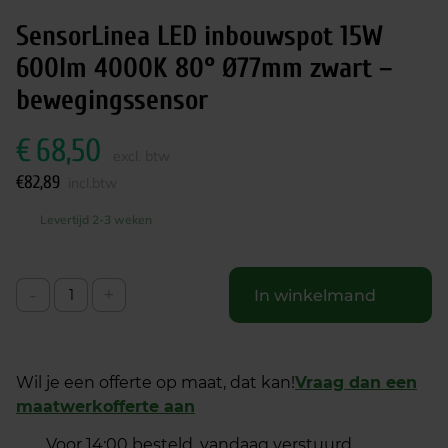
SensorLinea LED inbouwspot 15W
600lm 4000K 80° Ø77mm zwart –
bewegingssensor
€
68,50
excl. btw
€
82,89
incl.btw
Levertijd 2-3 weken
-
+
In winkelmand
Wil je een offerte op maat, dat kan!
Vraag dan een
maatwerkofferte aan
Voor 14:00 besteld, vandaag verstuurd