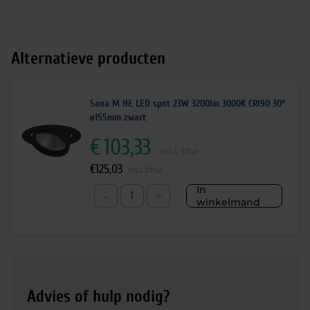
Alternatieve producten
Sana M HE LED spot 23W 3200lm 3000K CRI90 30°
ø155mm zwart
€
103,33
excl. btw
€
125,03
incl.btw
In
-
+
winkelmand
Advies of hulp nodig?