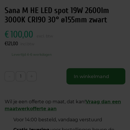
Sana M HE LED spot 19W 2600lm
3000K CRI90 30° ø155mm zwart
€
100,00
excl. btw
€
121,00
incl.btw
Levertijd 4-6 werkdagen
-
+
In winkelmand
Wil je een offerte op maat, dat kan!
Vraag dan een
maatwerkofferte aan
Voor 14:00 besteld, vandaag verstuurd
Gratis levering
voor bestellingen boven de