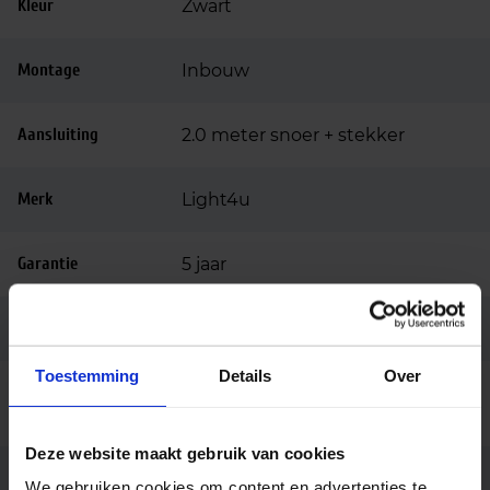
Kleur
Zwart
Montage
Inbouw
Aansluiting
2.0 meter snoer + stekker
Merk
Light4u
Garantie
5 jaar
Code
LU038146
Toestemming
Details
Over
Sana M HE 2600Lm/930 19W 30°
Fabrikantnaam
black
Deze website maakt gebruik van cookies
Dali dimbaar, fase afsnijding
We gebruiken cookies om content en advertenties te