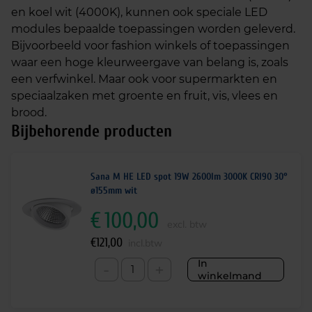
en koel wit (4000K), kunnen ook speciale LED
modules bepaalde toepassingen worden geleverd.
Bijvoorbeeld voor fashion winkels of toepassingen
waar een hoge kleurweergave van belang is, zoals
een verfwinkel. Maar ook voor supermarkten en
speciaalzaken met groente en fruit, vis, vlees en
brood.
Bijbehorende producten
Sana M HE LED spot 19W 2600lm 3000K CRI90 30°
ø155mm wit
€
100,00
excl. btw
€
121,00
incl.btw
In
-
+
winkelmand