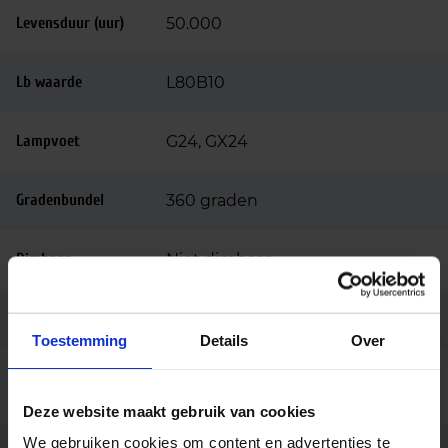
Levensduur (uur)
50.000
Lb waarde
L80B10
Lampvoet
G24, GX24
Gradenbundel
360 graden
Dimbaar
Niet dimbaar
Ip waarde
IP20
Toestemming
Details
Over
Ingangsspanning
85-265
(v)
Deze website maakt gebruik van cookies
We gebruiken cookies om content en advertenties te