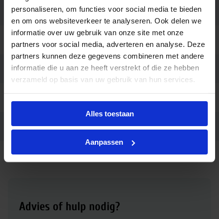
Voorschakelappar
Netspanning (AC mains)
personaliseren, om functies voor social media te bieden
aat
en om ons websiteverkeer te analyseren. Ook delen we
informatie over uw gebruik van onze site met onze
Lengte (mm)
122
partners voor social media, adverteren en analyse. Deze
partners kunnen deze gegevens combineren met andere
informatie die u aan ze heeft verstrekt of die ze hebben
Merk
Saled
verzameld op basis van uw gebruik van hun services.
Garantie
3 jaar
Alles toestaan
Ean code
129007401002
Aanpassen
Advies of hulp nodig?