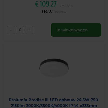
€
109,27
excl. btw
€
132,22
incl.btw
-
+
In winkelwagen
Prolumia Prodisc III LED opbouw 24.5W 750-
2150lm 3000K/3500K/4000K IP44 ø335mm