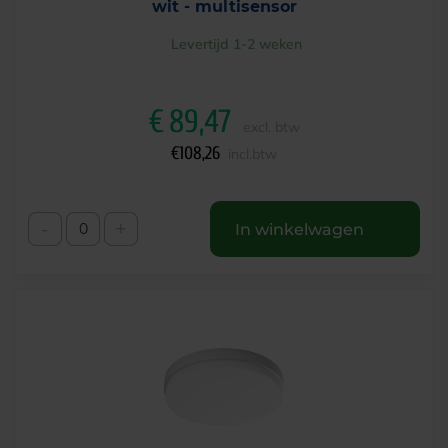
wit - multisensor
Levertijd 1-2 weken
€
89,47
excl. btw
€
108,26
incl.btw
-
+
In winkelwagen