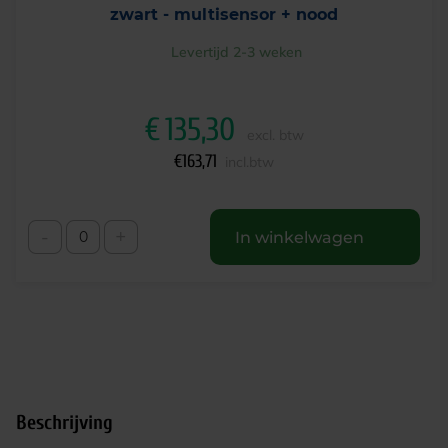
zwart - multisensor + nood
Levertijd 2-3 weken
€
135,30
excl. btw
€
163,71
incl.btw
-
+
In winkelwagen
Beschrijving