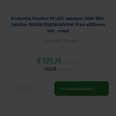
Prolumia Prodisc III LED opbouw 24W 850-
2450lm 3000K/3500K/4000K IP44 ø335mm
wit - nood
Levertijd 2-3 weken
€
109,24
excl. btw
€
132,18
incl.btw
-
+
In winkelwagen