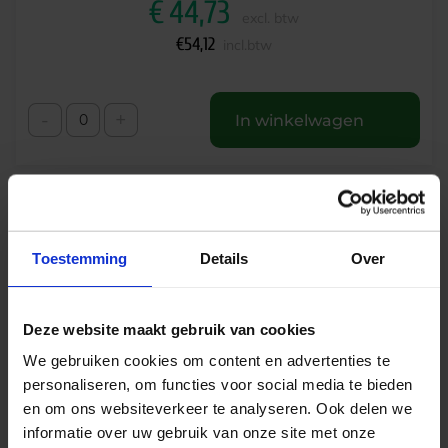
€
44,73
excl. btw
€
54,12
incl.btw
-
+
In winkelwagen
Toestemming
Details
Over
Deze website maakt gebruik van cookies
We gebruiken cookies om content en advertenties te
personaliseren, om functies voor social media te bieden
en om ons websiteverkeer te analyseren. Ook delen we
Prolumia Prodisc III mini LED opbouw 5/9.5W
informatie over uw gebruik van onze site met onze
440/880lm 3000K/3500K/4000K IP44