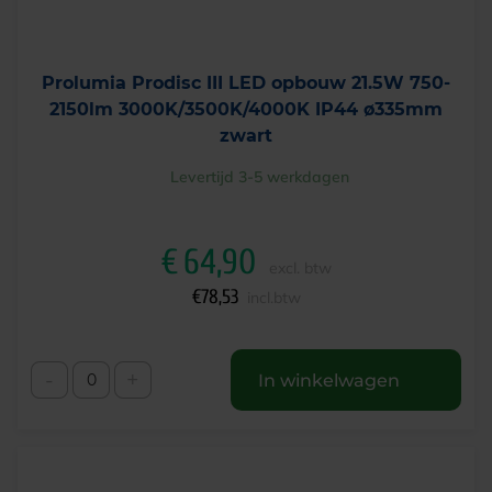
Prolumia Prodisc III LED opbouw 21.5W 750-
2150lm 3000K/3500K/4000K IP44 ø335mm
zwart
Levertijd 3-5 werkdagen
€
64,90
excl. btw
€
78,53
incl.btw
-
+
In winkelwagen