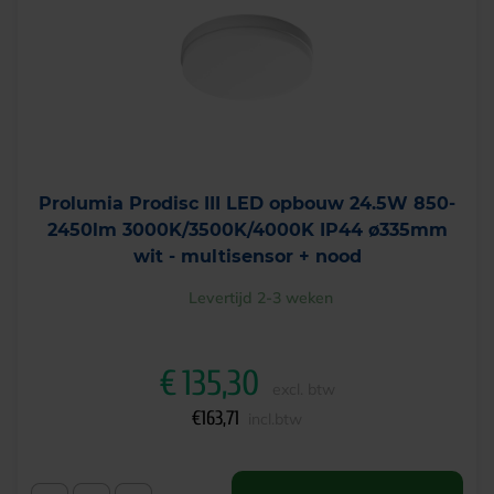
Prolumia Prodisc III LED opbouw 24.5W 850-
2450lm 3000K/3500K/4000K IP44 ø335mm
wit - multisensor + nood
Levertijd 2-3 weken
€
135,30
excl. btw
€
163,71
incl.btw