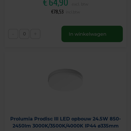
€
64,90
excl. btw
€
78,53
incl.btw
-
+
In winkelwagen
Prolumia Prodisc III LED opbouw 24.5W 850-
2450lm 3000K/3500K/4000K IP44 ø335mm