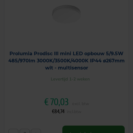
Prolumia Prodisc III mini LED opbouw 5/9.5W
485/970lm 3000K/3500K/4000K IP44 ø267mm
wit - multisensor
Levertijd 1-2 weken
€
70,03
excl. btw
€
84,74
incl.btw