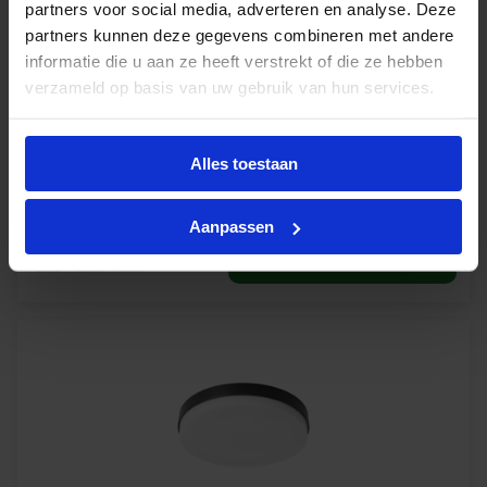
partners voor social media, adverteren en analyse. Deze
ø267mm zwart - multisensor
partners kunnen deze gegevens combineren met andere
Levertijd 1-2 weken
informatie die u aan ze heeft verstrekt of die ze hebben
verzameld op basis van uw gebruik van hun services.
€
70,03
excl. btw
Alles toestaan
€
84,74
incl.btw
Aanpassen
-
+
In winkelwagen