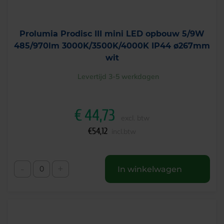
Prolumia Prodisc III mini LED opbouw 5/9W
485/970lm 3000K/3500K/4000K IP44 ø267mm
wit
Levertijd 3-5 werkdagen
€
44,73
excl. btw
€
54,12
incl.btw
-
+
In winkelwagen