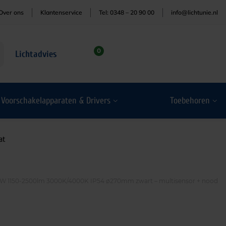
Over ons
Klantenservice
Tel: 0348 – 20 90 00
info@lichtunie.nl
0
Lichtadvies
Voorschakelapparaten & Drivers
Toebehoren
at
4W 1150-2500lm 3000K/4000K IP54 ø270mm zwart – multisensor + nood