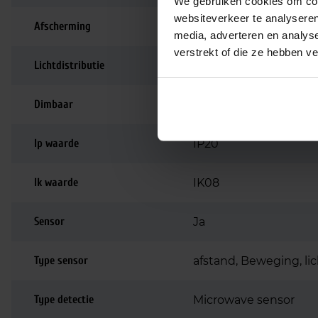
We gebruiken cookies om cont
websiteverkeer te analyseren
Afscherming
Opaal / mat
media, adverteren en analys
verstrekt of die ze hebben v
Lichtdistributie
Symmetrisch
Dimbaar
Niet dimbaar
Ip waarde
IP20
Ik waarde
IK08
Sensor
Ja
Type sensor
afstand, Beweging, li
Type detectie
Microwave sensor