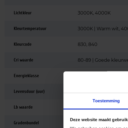
Lichtkleur
3000K, 4000K
Kleurtemperatuur
3000K | Warm wit, 40
Kleurcode
830, 840
Cri waarde
80-89 | Goede kleurw
Energieklasse
E
Levensduur (uur)
80.000
Toestemming
Lb waarde
L80B10
Deze website maakt gebruik
Gradenbundel
80 graden