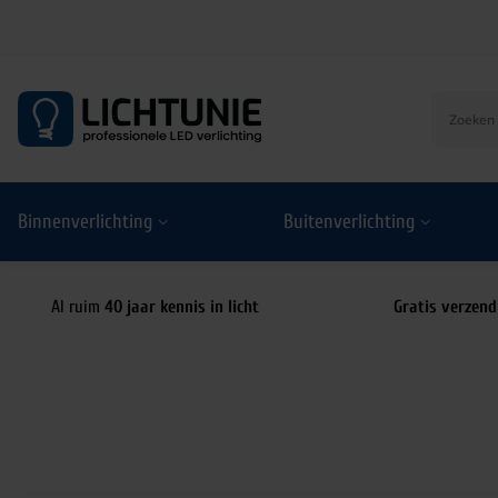
S
k
i
p
t
o
Binnenverlichting
Buitenverlichting
c
o
n
t
Al ruim
40 jaar kennis in licht
Gratis verzend
e
n
t