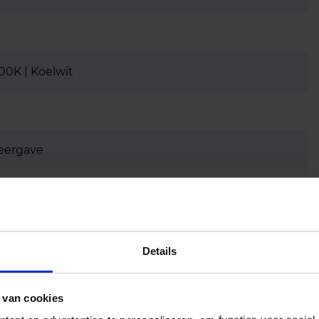
00K | Koelwit
eergave
Details
 van cookies