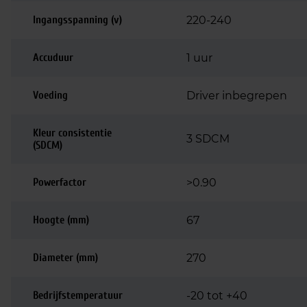
Ingangsspanning (v)
220-240
Accuduur
1 uur
Voeding
Driver inbegrepen
Kleur consistentie
3 SDCM
(SDCM)
Powerfactor
>0.90
Hoogte (mm)
67
Diameter (mm)
270
Bedrijfstemperatuur
-20 tot +40