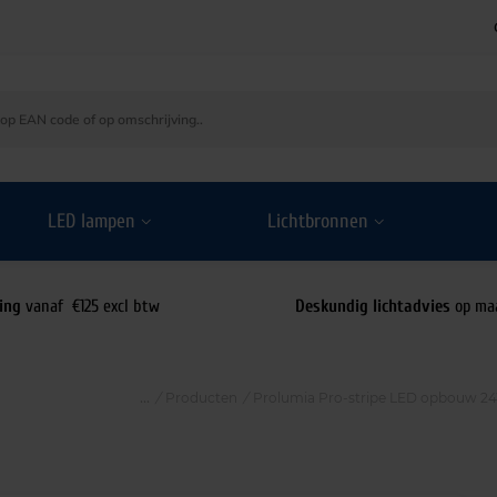
LED lampen
Lichtbronnen
ing
vanaf €125 excl btw
Deskundig lichtadvies
op ma
/
Producten
/
Prolumia Pro-stripe LED opbouw 2