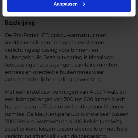
Aanpassen
Beschrijving
De Pro-Portal LED opbouwarmatuur met
multisensor is een compacte en slimme
verlichtingsoplossing voor binnen- en
buitengebruik. Deze uitvoering is ideaal voor
toepassingen zoals gangen, sanitaire ruimten,
entrees en overdekte buitenzones waar
automatische lichtregeling gewenst is.
Met een instelbaar vermogen van 4 tot 7 watt en
een lichtopbrengst van 300 tot 600 lumen biedt
het armatuur efficiënte verlichting voor kleinere
ruimtes. De kleurtemperatuur is instelbaar tussen
3000 kelvin (warmwit) en 4000 kelvin (koelwit),
zodat je kunt kiezen tussen sfeervolle en neutrale
verlichting afhankelijk van de toepassing.