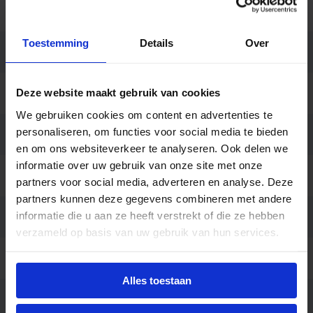
Behuizing
Kunststof
Toestemming
Details
Over
Kleur
Wit
Deze website maakt gebruik van cookies
Montage
Opbouw
We gebruiken cookies om content en advertenties te
personaliseren, om functies voor social media te bieden
Merk
Prolumia
en om ons websiteverkeer te analyseren. Ook delen we
informatie over uw gebruik van onze site met onze
Garantie
5 jaar
partners voor social media, adverteren en analyse. Deze
partners kunnen deze gegevens combineren met andere
informatie die u aan ze heeft verstrekt of die ze hebben
Code
40010011
verzameld op basis van uw gebruik van hun services.
Ean code
8720604744101
Alles toestaan
3000K/4000K schakelbaar, Pro-
Fabrikantnaam
Portal + MW sensor