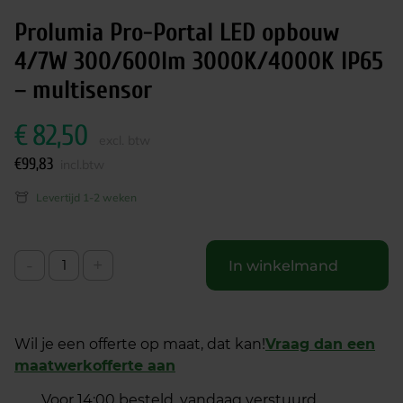
Prolumia Pro-Portal LED opbouw
4/7W 300/600lm 3000K/4000K IP65
– multisensor
€
82,50
excl. btw
€
99,83
incl.btw
Levertijd 1-2 weken
-
+
In winkelmand
Wil je een offerte op maat, dat kan!
Vraag dan een
maatwerkofferte aan
Voor 14:00 besteld, vandaag verstuurd