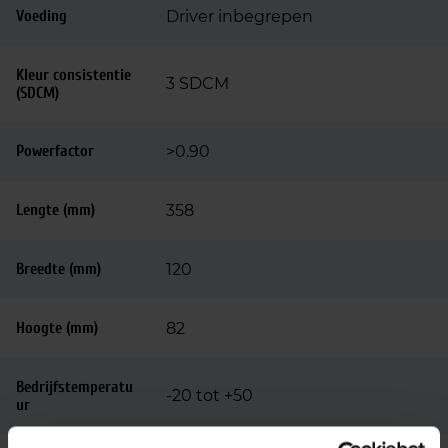
Voeding
Driver inbegrepen
Kleur consistentie
3 SDCM
(SDCM)
Powerfactor
>0.90
Lengte (mm)
358
Breedte (mm)
120
Hoogte (mm)
82
Bedrijfstemperatu
-20 tot +50
ur