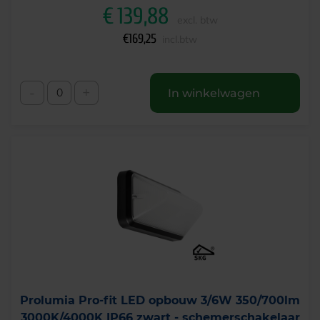
€
139,88
excl. btw
€
169,25
incl.btw
-
+
In winkelwagen
Prolumia Pro-fit LED opbouw 3/6W 350/700lm
3000K/4000K IP66 zwart - schemerschakelaar