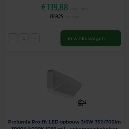
€
139,88
excl. btw
€
169,25
incl.btw
-
+
In winkelwagen
Prolumia Pro-fit LED opbouw 3/6W 350/700lm
3000K/4000K IP66 wit - schemerschakelaar