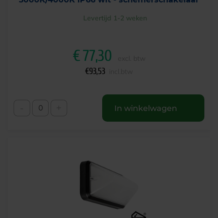
Levertijd 1-2 weken
€
77,30
excl. btw
€
93,53
incl.btw
-
+
In winkelwagen