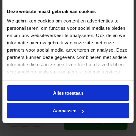
Deze website maakt gebruik van cookies
We gebruiken cookies om content en advertenties te
personaliseren, om functies voor social media te bieden
en om ons websiteverkeer te analyseren. Ook delen we
informatie over uw gebruik van onze site met onze
Prolumia Pro-fit LED opbouw 3/6W 350/700lm
partners voor social media, adverteren en analyse. Deze
3000K/4000K IP66 zwart - multisensor
partners kunnen deze gegevens combineren met andere
informatie die u aan ze heeft verstrekt of die ze hebben
Levertijd 1-2 weken
verzameld op basis van uw gebruik van hun services.
€
95,34
excl. btw
Alles toestaan
€
115,36
incl.btw
Aanpassen
-
+
In winkelwagen