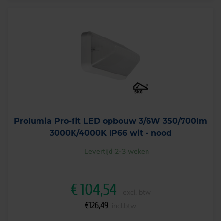
Prolumia Pro-fit LED opbouw 3/6W 350/700lm
3000K/4000K IP66 wit - nood
Levertijd 2-3 weken
€
104,54
excl. btw
€
126,49
incl.btw