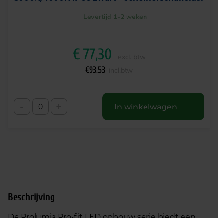
Levertijd 1-2 weken
€
77,30
excl. btw
€
93,53
incl.btw
-
+
In winkelwagen
Beschrijving
De Prolumia Pro-fit LED opbouw serie biedt een