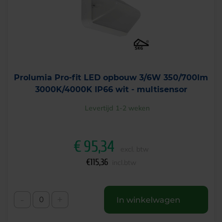
Prolumia Pro-fit LED opbouw 3/6W 350/700lm
3000K/4000K IP66 wit - multisensor
Levertijd 1-2 weken
€
95,34
excl. btw
€
115,36
incl.btw
-
+
In winkelwagen