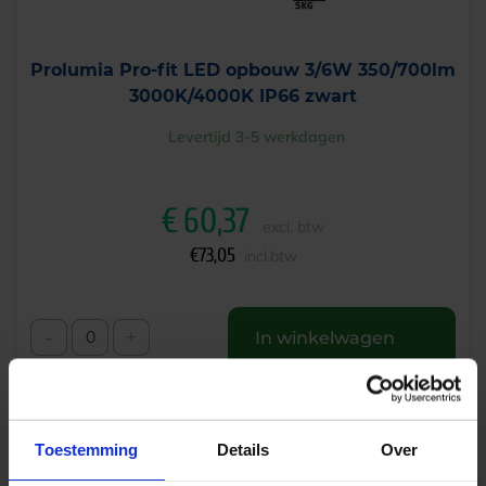
Prolumia Pro-fit LED opbouw 3/6W 350/700lm
3000K/4000K IP66 zwart
Levertijd 3-5 werkdagen
€
60,37
excl. btw
€
73,05
incl.btw
-
+
In winkelwagen
Toestemming
Details
Over