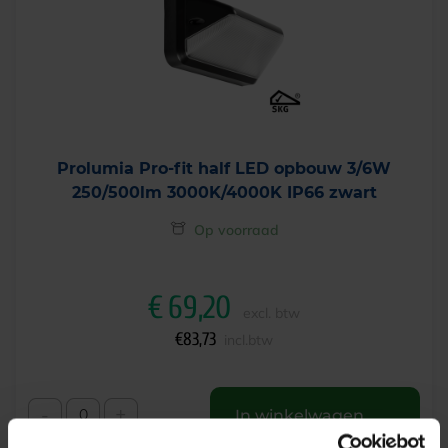
Prolumia Pro-fit half LED opbouw 3/6W
250/500lm 3000K/4000K IP66 zwart
Op voorraad
€
69,20
excl. btw
€
83,73
incl.btw
-
+
In winkelwagen