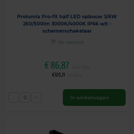
Prolumia Pro-fit half LED opbouw 3/6W
250/500lm 3000K/4000K IP66 wit -
schemerschakelaar
Op voorraad
€
86,87
excl. btw
€
105,11
incl.btw
-
+
In winkelwagen