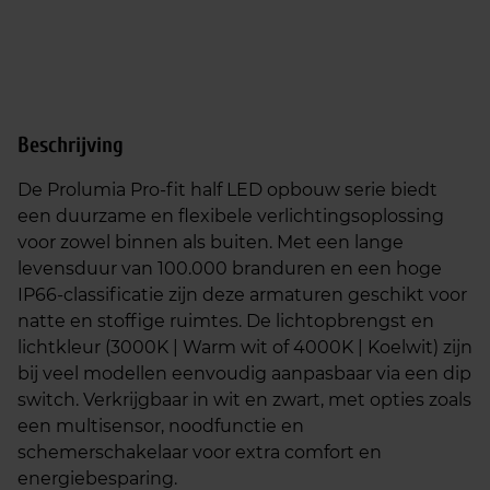
k
r
e
i
l
j
i
s
j
i
Beschrijving
k
s
e
:
De Prolumia Pro-fit half LED opbouw serie biedt
p
€
een duurzame en flexibele verlichtingsoplossing
r
7
voor zowel binnen als buiten. Met een lange
i
4
levensduur van 100.000 branduren en een hoge
j
,
IP66-classificatie zijn deze armaturen geschikt voor
s
9
natte en stoffige ruimtes. De lichtopbrengst en
w
5
lichtkleur (3000K | Warm wit of 4000K | Koelwit) zijn
a
.
bij veel modellen eenvoudig aanpasbaar via een dip
s
switch. Verkrijgbaar in wit en zwart, met opties zoals
:
een multisensor, noodfunctie en
€
schemerschakelaar voor extra comfort en
8
energiebesparing.