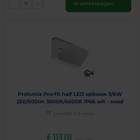
-
+
In winkelwagen
Prolumia Pro-fit half LED opbouw 3/6W
250/500lm 3000K/4000K IP66 wit - nood
Levertijd 2-3 weken
€
113,01
excl. btw