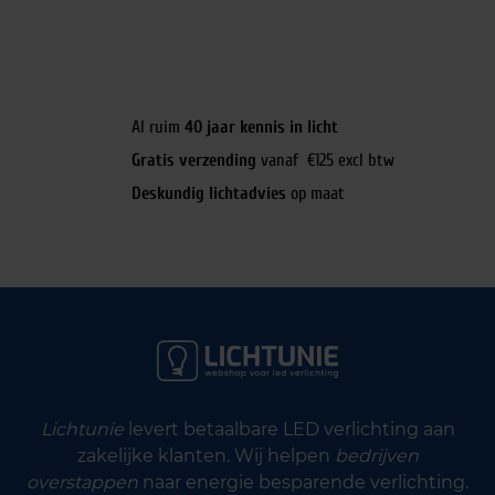
6
,
8
7
.
Al ruim
40 jaar kennis in licht
Gratis verzending
vanaf €125 excl btw
Deskundig lichtadvies
op maat
Lichtunie
levert betaalbare LED verlichting aan
zakelijke klanten. Wij helpen
bedrijven
overstappen
naar energie besparende verlichting.