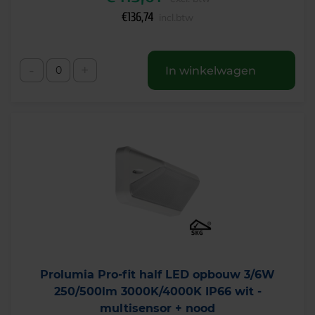
€
136,74
incl.btw
-
+
In winkelwagen
Prolumia Pro-fit half LED opbouw 3/6W
250/500lm 3000K/4000K IP66 wit -
multisensor + nood