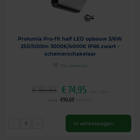
Prolumia Pro-fit half LED opbouw 3/6W
250/500lm 3000K/4000K IP66 zwart -
schemerschakelaar
Op voorraad
€
86,87
€
74,95
O
H
excl. btw
o
u
€
90,69
incl.btw
€
105,11
r
i
s
d
p
i
-
+
In winkelwagen
r
g
o
e
n
p