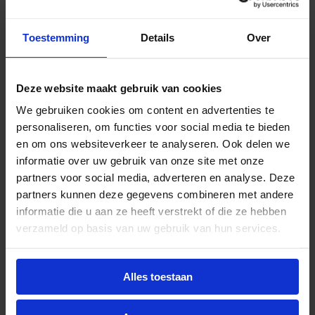
Toestemming
Details
Over
Deze website maakt gebruik van cookies
We gebruiken cookies om content en advertenties te
personaliseren, om functies voor social media te bieden
en om ons websiteverkeer te analyseren. Ook delen we
informatie over uw gebruik van onze site met onze
partners voor social media, adverteren en analyse. Deze
Prolumia Pro-fit half LED opbouw 3/6W
partners kunnen deze gegevens combineren met andere
250/500lm 3000K/4000K IP66 zwart -
informatie die u aan ze heeft verstrekt of die ze hebben
multisensor
verzameld op basis van uw gebruik van hun services.
Levertijd 1-2 weken
Alles toestaan
€
104,54
excl. btw