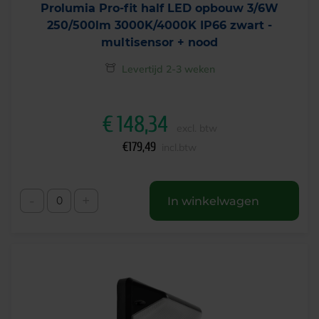
Prolumia Pro-fit half LED opbouw 3/6W
250/500lm 3000K/4000K IP66 zwart -
multisensor + nood
Levertijd 2-3 weken
€
148,34
excl. btw
€
179,49
incl.btw
-
+
In winkelwagen