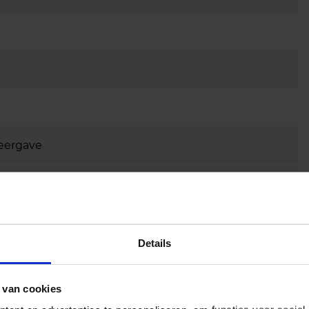
eergave
Details
 van cookies
appen & liften