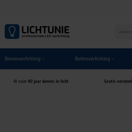
S
k
i
p
t
o
Binnenverlichting
Buitenverlichting
c
o
n
t
Al ruim
40 jaar kennis in licht
Gratis verzend
e
n
t