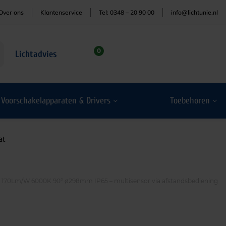
Over ons
Klantenservice
Tel: 0348 – 20 90 00
info@lichtunie.nl
0
Lichtadvies
Voorschakelapparaten & Drivers
Toebehoren
at
 170Lm/W 6000K 90° ø298mm IP65 – multisensor via afstandsbediening