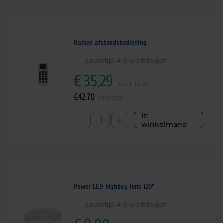
Haisen afstandsbediening
Levertijd 4-6 werkdagen
€
35,29
excl. btw
€
42,70
incl.btw
In
-
+
winkelmand
Power LED highbay lens 120°
Levertijd 4-6 werkdagen