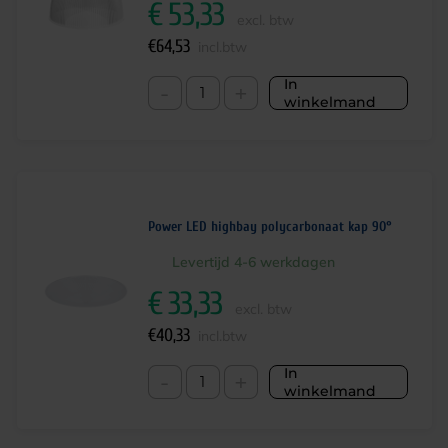
€
53,33
excl. btw
€
64,53
incl.btw
In
-
+
winkelmand
Power LED highbay polycarbonaat kap 90°
Levertijd 4-6 werkdagen
€
33,33
excl. btw
€
40,33
incl.btw
In
-
+
winkelmand