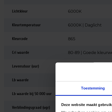
Lichtkleur
6000K
Kleurtemperatuur
6000K | Daglicht
Kleurcode
865
Cri waarde
80-89 | Goede kleurw
Levensduur (uur)
72.000
Lb waarde
L70
Toestemming
Lb waarde bij 50 000 uur
L90
Deze website maakt gebruik
Verblindingsgraad (ugr)
<25 | Voor archief / tr