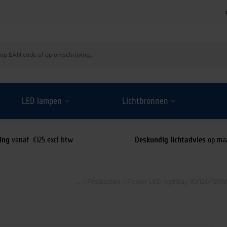
LED lampen
Lichtbronnen
ing
vanaf €125 excl btw
Deskundig lichtadvies
op ma
/
Producten
/
Power LED highbay 90/120/150W