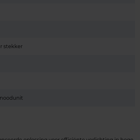
r stekker
 noodunit
nceerde oplossing voor efficiënte verlichting in hoge