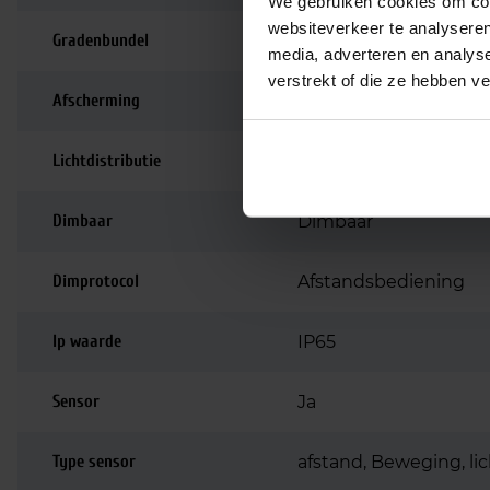
We gebruiken cookies om cont
websiteverkeer te analyseren
Gradenbundel
90 graden
media, adverteren en analys
verstrekt of die ze hebben v
Afscherming
Lensoptiek
Lichtdistributie
Symmetrisch
Dimbaar
Dimbaar
Dimprotocol
Afstandsbediening
Ip waarde
IP65
Sensor
Ja
Type sensor
afstand, Beweging, li