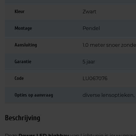
Kleur
Zwart
Montage
Pendel
Aansluiting
1.0 meter snoer zonde
Garantie
5 jaar
Code
LU067076
Opties op aanvraag
diverse lensoptieken,
Beschrijving
Deze
Power LED highbay
van Lichtunie is jouw geava