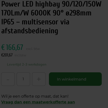
Power LED highbay 90/120/150W
170Lm/W 6000K 90° ø298mm
IP65 – multisensor via
afstandsbediening
€
166,67
excl. btw
€
201,67
incl.btw
Levertijd 2-3 werkdagen
-
+
In winkelmand
Wil je een offerte op maat, dat kan!
Vraag dan een maatwerkofferte aan