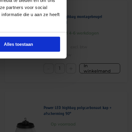
 media te bieden en om ons
ze partners voor social
nformatie die u aan ze heeft
Power LED highbay montagebeugel
wand/plafond
Levertijd 4-6 werkdagen
€
10,59
Alles toestaan
excl. btw
€
12,81
incl.btw
In
-
+
winkelmand
Power LED highbay polycarbonaat kap +
afscherming 90°
Op voorraad