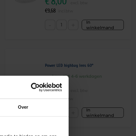
€
8,00
excl. btw
€
9,68
incl.btw
In
-
+
winkelmand
Power LED highbay lens 60°
Levertijd 4-6 werkdagen
€
8,00
excl. btw
€
9,68
incl.btw
Over
In
-
+
winkelmand