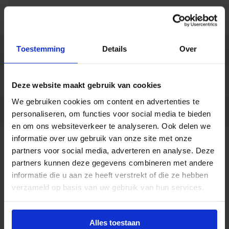
Bedrijfstemperatu
-20 tot +55
ur
Toestemming
Details
Over
Merk
Philips
Code
94555700
Deze website maakt gebruik van cookies
We gebruiken cookies om content en advertenties te
Ean code
6922341945557
personaliseren, om functies voor social media te bieden
en om ons websiteverkeer te analyseren. Ook delen we
informatie over uw gebruik van onze site met onze
partners voor social media, adverteren en analyse. Deze
partners kunnen deze gegevens combineren met andere
informatie die u aan ze heeft verstrekt of die ze hebben
verzameld op basis van uw gebruik van hun services.
Advies of hulp nodig?
Heb je advies nodig of ben je op zoek naar
Alles toestaan