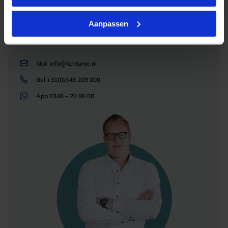
een alternatieve oplossing? Onze lichtexperts
helpen je graag met professioneel
lichtadvies
Aanpassen
en zorgen voor de juiste licht oplossing. Aarzel
niet om contact met ons op te nemen.
Mail
info@lichtunie.nl
Bel
+31(0)348 209 000
App
0348 – 20 90 00