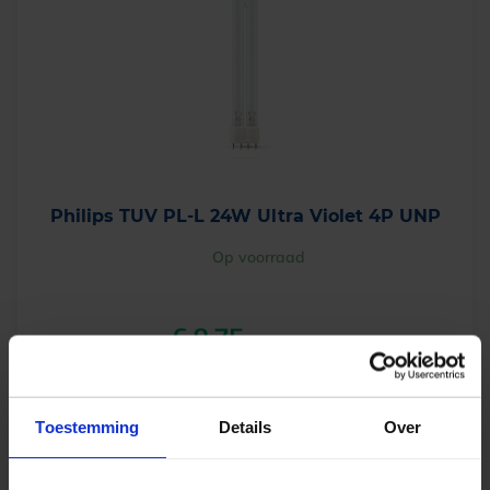
Philips TUV PL-L 24W Ultra Violet 4P UNP
Op voorraad
€
8,75
excl. btw
€
10,59
incl.btw
Toestemming
Details
Over
-
+
In winkelwagen