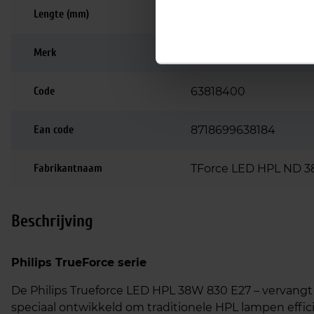
Lengte (mm)
178
Merk
Philips
Code
63818400
Ean code
8718699638184
Fabrikantnaam
TForce LED HPL ND 3
Beschrijving
Philips TrueForce serie
De Philips Trueforce LED HPL 38W 830 E27 – vervangt 
speciaal ontwikkeld om traditionele HPL lampen effi