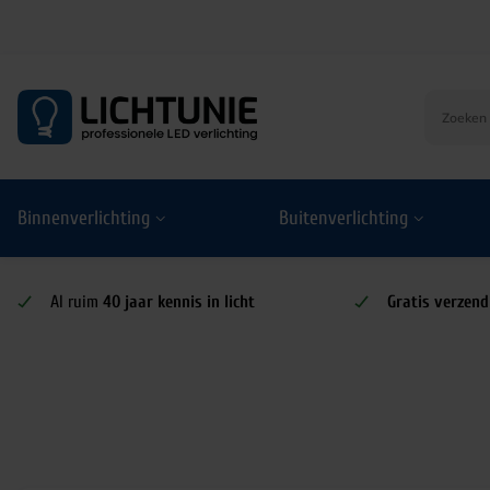
S
k
i
p
t
o
Binnenverlichting
Buitenverlichting
c
o
n
t
Al ruim
40 jaar kennis in licht
Gratis verzend
e
n
t