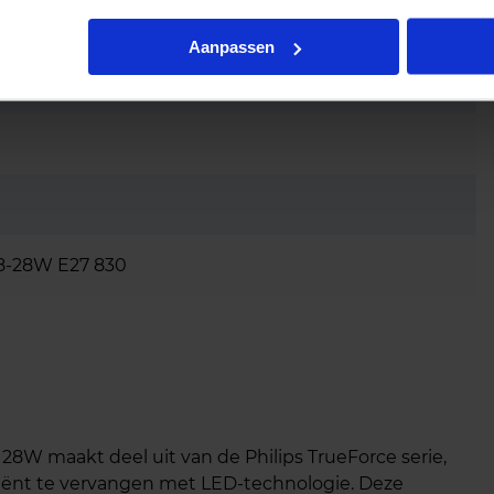
Aanpassen
8-28W E27 830
28W maakt deel uit van de Philips TrueForce serie,
ciënt te vervangen met LED-technologie. Deze