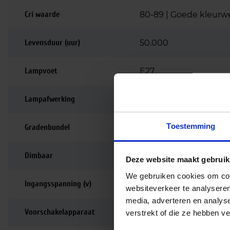
Cri waarde
80-89 | Goede kleurw
Levensduur (uur)
50.000
Lampvoet
E27
Lampafwerking
Helder
Toestemming
Gradenbundel
360 graden
Dimbaar
Niet dimbaar
Deze website maakt gebruik
We gebruiken cookies om cont
Ingangsspanning (v)
220-240
websiteverkeer te analyseren
media, adverteren en analys
Voorschakelapparaat
Netspanning (AC mai
verstrekt of die ze hebben v