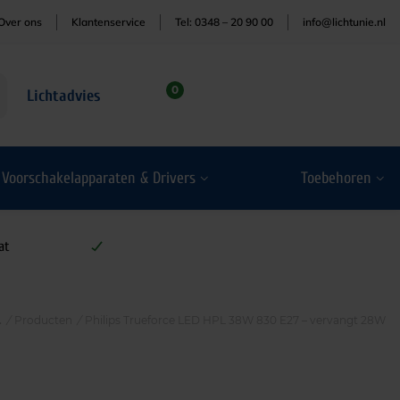
Over ons
Klantenservice
Tel: 0348 – 20 90 00
info@lichtunie.nl
0
Lichtadvies
Voorschakelapparaten & Drivers
Toebehoren
at
/
Producten
/
Philips Trueforce LED HPL 38W 830 E27 – vervangt 28W