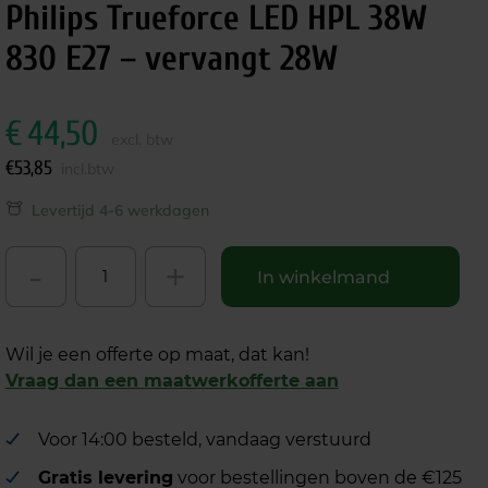
Philips Trueforce LED HPL 38W
830 E27 – vervangt 28W
€
44,50
excl. btw
€
53,85
incl.btw
Levertijd 4-6 werkdagen
-
+
In winkelmand
Wil je een offerte op maat, dat kan!
Vraag dan een maatwerkofferte aan
Voor 14:00 besteld, vandaag verstuurd
Gratis levering
voor bestellingen boven de €125