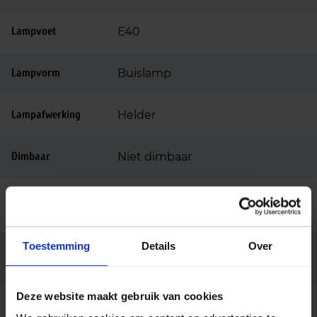
Lampvoet
E40
Lampvorm
Buislamp
Lampafwerking
Helder
Dimbaar
Niet dimbaar
Ingangsspanning
220-240
(v)
Toestemming
Details
Over
Voorschakelappar
Netspanning (AC mains)
aat
Deze website maakt gebruik van cookies
Merk
Philips