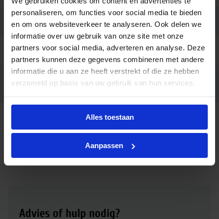
We gebruiken cookies om content en advertenties te
personaliseren, om functies voor social media te bieden
Code
31633100
en om ons websiteverkeer te analyseren. Ook delen we
informatie over uw gebruik van onze site met onze
partners voor social media, adverteren en analyse. Deze
Ean code
8719514316331
partners kunnen deze gegevens combineren met andere
informatie die u aan ze heeft verstrekt of die ze hebben
TForce Core LED road 40W 730
verzameld op basis van uw gebruik van hun services.
Fabrikantnaam
E40 MV
Alles toestaan
Downloads
Aanpassen
Download productsheet Philips TrueForce Core LED SON
tubular road 40W 730 E40 MV
Advies of hulp nodig?