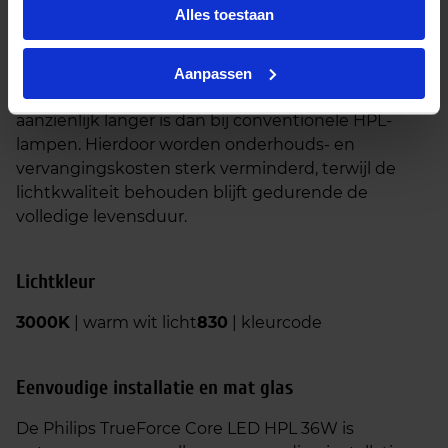
Alles toestaan
Lange levensduur
De Philips TrueForce Core LED HPL 36W heeft een
Aanpassen
levensduur van circa 25.000 branduren, wat
aanzienlijk langer is dan bij conventionele HPL-
lampen. Hierdoor worden onderhouds- en
vervangingskosten sterk verminderd, terwijl de
lichtkwaliteit behouden blijft gedurende de
volledige levensduur.
Lichtkleur
3000K
| warm wit licht
830
| kleurcode
Eenvoudige installatie en mat glas
De Philips TrueForce Core LED HPL 36W is