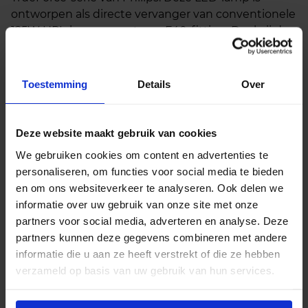
ontworpen als directe vervanger van conventionele
125W HPL-lampen met een E40-fitting. Dankzij de
hoge efficiëntie en eenvoudige installatie is deze
lamp ideaal voor toepassingen zoals
straatverlichting, industriële hallen,
Toestemming
Details
Over
parkeerterreinen en magazijnen.
Deze website maakt gebruik van cookies
Zuinige vervanger
We gebruiken cookies om content en advertenties te
Met een energieverbruik van slechts 36 watt
personaliseren, om functies voor social media te bieden
vervangt deze LED-lamp moeiteloos een
en om ons websiteverkeer te analyseren. Ook delen we
traditionele 125W HPL-lamp, wat zorgt voor een
informatie over uw gebruik van onze site met onze
energiebesparing tot 70%. De lamp levert direct
partners voor social media, adverteren en analyse. Deze
warm wit licht van hoge kwaliteit en combineert de
partners kunnen deze gegevens combineren met andere
robuustheid van conventionele verlichting met de
informatie die u aan ze heeft verstrekt of die ze hebben
efficiëntie en duurzaamheid van moderne LED-
verzameld op basis van uw gebruik van hun services.
technologie.