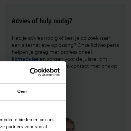
Advies of hulp nodig?
Heb je advies nodig of ben je op zoek naar
een alternatieve oplossing? Onze lichtexperts
helpen je graag met professioneel
lichtadvies
en zorgen voor de juiste licht
oplossing. Aarzel niet om contact met ons op
te nemen.
Mail
info@lichtunie.nl
Over
Bel
+31(0)348 209 000
App
0348 – 20 90 00
 media te bieden en om ons
ze partners voor social