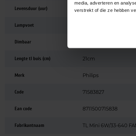
media, adverteren en analys
Levensduur (uur)
10.000
verstrekt of die ze hebben v
Lampvoet
G5
Dimbaar
Dimbaar
Lengte tl buis (cm)
21cm
Merk
Philips
Code
71583827
Ean code
8711500715838
Fabrikantnaam
TL Mini 6W/33-640 F