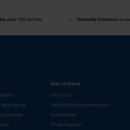
ing
vanaf €125 excl btw
Deskundig lichtadvies
op ma
Over Lichtunie
betalen
Over ons
 bezorging
Verlichting voor bedrijven
etourneren
Lichtadvies
ens
Onze merken