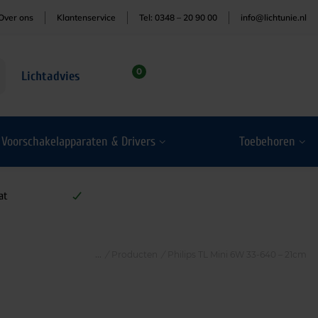
Over ons
Klantenservice
Tel: 0348 – 20 90 00
info@lichtunie.nl
0
Lichtadvies
Voorschakelapparaten & Drivers
Toebehoren
at
/
Producten
/
Philips TL Mini 6W 33-640 – 21cm