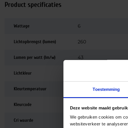
Product specificaties
Wattage
6
Lichtopbrengst (lumen)
260
Lumen per watt (lm/w)
43
Lichtkleur
4100K
Kleurtemperatuur
4100K | Koelwit
Toestemming
Kleurcode
641
Deze website maakt gebruik
We gebruiken cookies om cont
Cri waarde
80-89 | Goede kleurw
websiteverkeer te analyseren