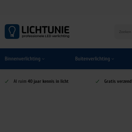
S
k
i
p
t
o
Binnenverlichting
Buitenverlichting
c
o
n
t
Al ruim
40 jaar kennis in licht
Gratis verzend
e
n
t