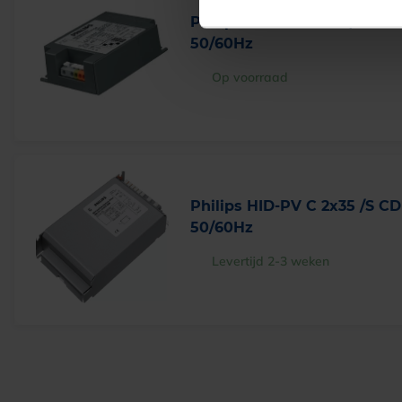
Philips HID-PV C 150 /S CD
50/60Hz
Op voorraad
Philips HID-PV C 2x35 /S C
50/60Hz
Levertijd 2-3 weken