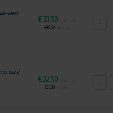
 220-240V
€
33,50
-
excl. btw
€
40,54
incl.btw
 220-240V
€
32,50
-
excl. btw
€
39,33
incl.btw