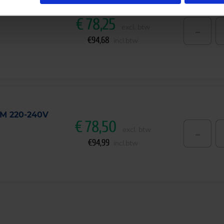
M 220-240V
€
78,25
-
excl. btw
€
94,68
incl.btw
DM 220-240V
€
78,50
-
excl. btw
€
94,99
incl.btw