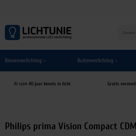
S
k
i
p
t
o
Binnenverlichting
Buitenverlichting
c
o
n
t
Al ruim
40 jaar kennis in licht
Gratis verzend
e
n
t
Philips prima Vision Compact CD