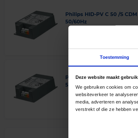
Philips HID-PV C 50 /S CDM
50/60Hz
Levertijd 2-3 weken
Toestemming
Deze website maakt gebruik
Philips HID-PV C 70 /S CDM
50/60Hz NG
We gebruiken cookies om cont
websiteverkeer te analyseren
Levertijd 2-3 weken
media, adverteren en analys
verstrekt of die ze hebben v