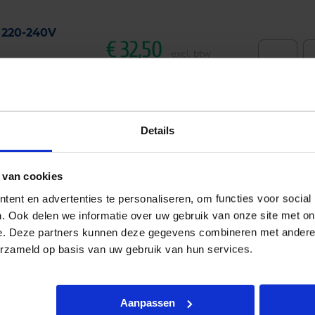
 220-240V
€
32,50
-
excl. btw
€
39,33
incl.btw
Details
 van cookies
 220-240V
€
32,50
-
excl. btw
ent en advertenties te personaliseren, om functies voor social
. Ook delen we informatie over uw gebruik van onze site met on
€
39,33
incl.btw
e. Deze partners kunnen deze gegevens combineren met andere i
erzameld op basis van uw gebruik van hun services.
Aanpassen