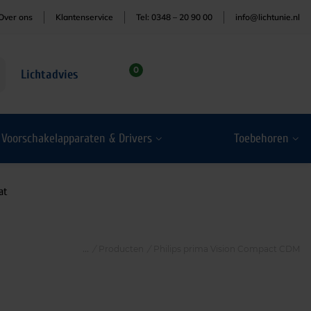
Over ons
Klantenservice
Tel: 0348 – 20 90 00
info@lichtunie.nl
0
Lichtadvies
Voorschakelapparaten & Drivers
Toebehoren
at
/
Producten
/
Philips prima Vision Compact CDM