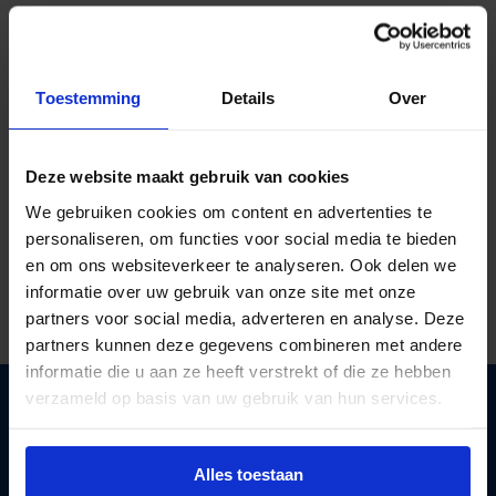
Toestemming
Details
Over
Deze website maakt gebruik van cookies
Al ruim
40 jaar kennis in licht
We gebruiken cookies om content en advertenties te
Gratis verzending
vanaf €125 excl btw
personaliseren, om functies voor social media te bieden
en om ons websiteverkeer te analyseren. Ook delen we
Deskundig lichtadvies
op maat
informatie over uw gebruik van onze site met onze
partners voor social media, adverteren en analyse. Deze
partners kunnen deze gegevens combineren met andere
informatie die u aan ze heeft verstrekt of die ze hebben
verzameld op basis van uw gebruik van hun services.
Alles toestaan