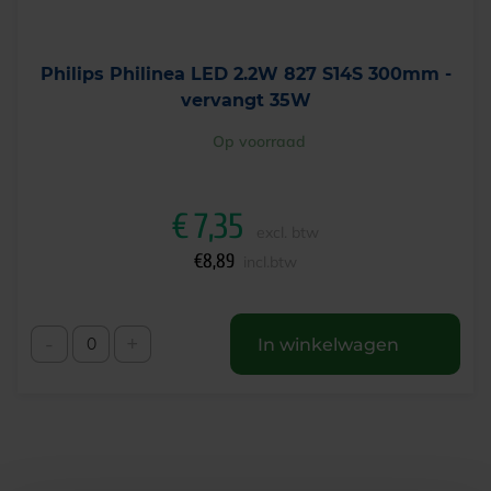
Philips Philinea LED 2.2W 827 S14S 300mm -
vervangt 35W
Op voorraad
€
7,35
excl. btw
€
8,89
incl.btw
-
+
In winkelwagen