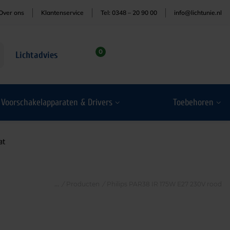
Over ons
Klantenservice
Tel: 0348 – 20 90 00
info@lichtunie.nl
0
Lichtadvies
Voorschakelapparaten & Drivers
Toebehoren
at
/
Producten
/
Philips PAR38 IR 175W E27 230V rood