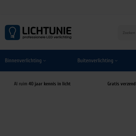
S
k
i
p
t
o
Binnenverlichting
Buitenverlichting
c
o
n
t
Al ruim
40 jaar kennis in licht
Gratis verzend
e
n
t