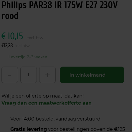
Philips PAR38 IR 175W E27 230V
rood
€
10,15
excl. btw
€
12,28
incl.btw
Levertijd 2-3 weken
-
+
In winkelmand
Wil je een offerte op maat, dat kan!
Vraag dan een maatwerkofferte aan
Voor 14:00 besteld, vandaag verstuurd
Gratis levering
voor bestellingen boven de €125