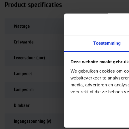
Product specificaties
Wattage
175
Cri waarde
90-99 | Perfecte kle
Toestemming
Levensduur (uur)
5.000
Deze website maakt gebruik
We gebruiken cookies om cont
Lampvoet
E27
websiteverkeer te analyseren
media, adverteren en analys
Lampvorm
PAR
verstrekt of die ze hebben v
Dimbaar
Dimbaar
Ingangsspanning (v)
230